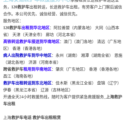
承接租赁长途救护车运送业
务，
120救护车
出租转运，长途救护车出租，有劳客户上门察后诚信
合作。本公司优先、诚信经营、诚信优先。
服务地区：
120救护车
出租到华北地区
：阿拉善盟（内蒙各地） 大同（山西本
省） 天津（天津全市） 廊坊（河北本省）
高铁转运救护车接送到华南地区
：澳门（澳门各地） 清远（广东地
区） 香港（香港各地）
病人出院救护车到华中地区
：永州（湖南） 湘潭（湖南全省） 恩施
（湖北各地） 济源（河南本省）
跨省救护车
租用到华南地区
：肇庆（广东地区） 香港（香港各地）
昌江（海南各地）
救护车出租转运到东北地区
：佳木斯（黑龙江全省） 盘锦（辽宁）
伊春（黑龙江本省） 辽源（吉林地区）
开通全天24小时救援热线，随时为客户提供紧急救援服务_
上海救护
车出租
上海
救护车电话
救护车出租租赁