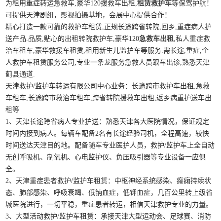
为租用重症转运急救车,豪华120援救车出租,
租赁救护车
等保驾护航！
可提供天津剧组，影视拍摄基地，会展中心提供合作！
精心打造一款可靠的救护车租赁,正规长途跨省转院,回乡,重症病人护
送产品.品质,贴心的出租转院救护车,豪华120
急救车出租
,私人重症救
治车租车,豪华救援车租赁,租用新生儿监护车等服务.需长途,重症,个
人救护车租赁服务公司,专业一条龙服务急救人员跟车出诊,熟悉天津
蓟县通道.
天津救护/监护车转运有限公司中心业务：长途跨市救护车出租,急救
车租车,长途跨市救治车租车,跨省转院援救车出租,返乡病重护送车出
租等
1、天津长途跨省病人专业护送：熟悉天津各大医院情况，保证规定
时间内接到病人。每辆车配备2名有长途经验司机，全程高速，较快
时间送达天津目的地。配备随车专业医护人员，救护/监护车上全自动
无创呼吸机、制氧机、心电监护仪、负压吸引器等专业设备一应俱
全。
2、天津重症患者救护/监护车租赁：中枢神经系统感染、癫痫持续状
态、肺部感染、呼吸衰竭、低钠血症，低钾血症，几百公里转上级省
城医院进行，一切平稳，重症患者转运，相信天津救护专业的力量。
3、大型活动救护/监护车租赁：承接天津大型运动会、足球赛、消防