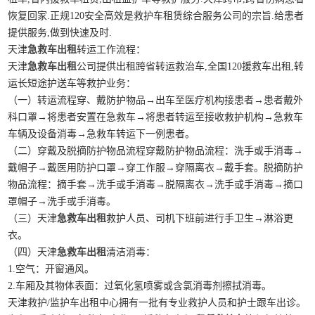
恢复回家.正规120安全高效是救护车租赁综合服务公司的宗旨.给患者
提供服务,做到快速及时.
天津
急救车出租
转运工作流程：
天津
急救车出租
公司提供出租跨省转运救治车,全国120援救车出租,转
运长短途护送车等救护业务：
（一）转运流程穿、戴防护物品→出车至医疗机构接患者→患者戴外
科口罩→将患者安置在急救车→将患者转运至接收救护机构→急救车
车辆及设备消毒→急救车转运下一例患者。
（二）穿戴及脱摘防护物品流程穿戴防护物品流程：洗手或手消毒→
戴帽子→戴医用防护口罩→穿工作服→穿隔离衣→戴手套。脱摘防护
物品流程：摘手套→洗手或手消毒→脱隔离衣→洗手或手消毒→摘口
罩帽子→洗手或手消毒。
（三）天津
急救车出租
救护人员、司机下班前进行手卫生→淋浴更
衣。
（四）天津
急救车出租
清洁消毒：
1.空气：开窗通风。
2.车厢及其物体表面：过氧化氢喷雾或含氯消毒剂擦拭消毒。
天津救护/监护车出租中心拥有一批有专业救护人员和护士跟车出诊。