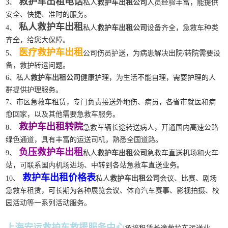
救护车出租电话
3、
私人
救护车出租公司
人员经验丰富，能提供
安全、快捷、准时的服务。
私人救护车出租
4、
私人
救护车出租公司
设备齐全，急救车种类
齐全，给您大保障。
医疗救护车出租
5、
公司伤员护送，为病患解决出院/转院需要设
备，救护转运问题。
6、私人
救护车出租公司
健康护理，为生活不能自理，需要护理的人
群提供护理服务。
7、市区急救车租赁，专门负责接送外地伤、病员，各省市就医和病
愈回家，以及其他需要急救车服务。
救护车出租转院
8、
急救车辆长途转送病人，开通国内高速公路
绿色通道，具有丰富的运送司机，熟悉全国道路。
负压救护车出租
9、
私人
救护车出租公司
急救车直送机场和火车
站，可联系国内机场进场、中转到各站急救车直送业务。
救护车出租价格表
10、
私人
救护车出租公司
会议、比赛、剧场
急救车租赁，可长期为各种展览会议、体育汽车赛事、影视拍摄、校
园活动等一系列活动服务。
上海安运救护车救援服务中心