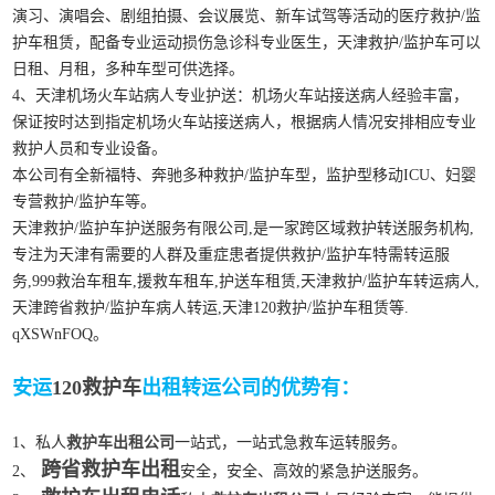
演习、演唱会、剧组拍摄、会议展览、新车试驾等活动的医疗救护/监
护车租赁，配备专业运动损伤急诊科专业医生，天津救护/监护车可以
日租、月租，多种车型可供选择。
4、天津机场火车站病人专业护送：机场火车站接送病人经验丰富，
保证按时达到指定机场火车站接送病人，根据病人情况安排相应专业
救护人员和专业设备。
本公司有全新福特、奔驰多种救护/监护车型，监护型移动ICU、妇婴
专营救护/监护车等。
天津救护/监护车护送服务有限公司,是一家跨区域救护转送服务机构,
专注为天津有需要的人群及重症患者提供救护/监护车特需转运服
务,999救治车租车,援救车租车,护送车租赁,天津救护/监护车转运病人,
天津跨省救护/监护车病人转运,天津120救护/监护车租赁等.
qXSWnFOQ。
安运
120救护车
出租转运公司的优势有：
1、私人
救护车出租公司
一站式，一站式急救车运转服务。
跨省救护车出租
2、
安全，安全、高效的紧急护送服务。