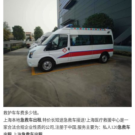
救护车车费多少钱。
上海本地
急救车出租
,特价长短途急救车接送!上海医疗救援中心是一
家合法合规企业性质的公司,注册于中国,服务主要为：私人120
急救车
出租
,上海
急救车出租
。