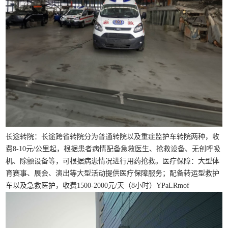
长途转院：长途跨省转院分为普通转院以及重症监护车转院两种，收
费8-10元/公里起，根据患者病情配备急救医生、抢救设备、无创呼吸
机、除颤设备等，可根据病患情况进行用药抢救。医疗保障：大型体
育赛事、展会、演出等大型活动提供医疗保障服务；配备转运型救护
车以及急救医护，收费1500-2000元/天（8小时）YPaLRmof