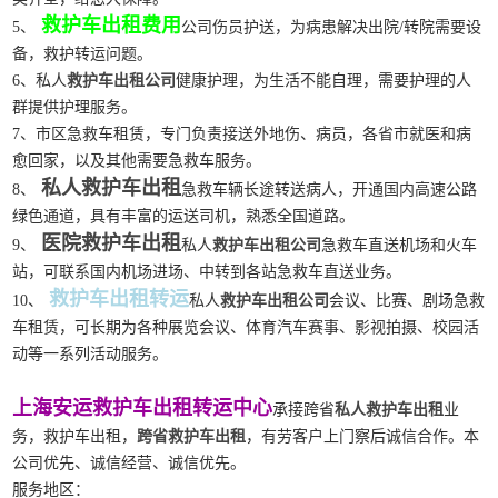
救护车出租费用
5、
公司伤员护送，为病患解决出院/转院需要设
备，救护转运问题。
6、私人
救护车出租公司
健康护理，为生活不能自理，需要护理的人
群提供护理服务。
7、市区急救车租赁，专门负责接送外地伤、病员，各省市就医和病
愈回家，以及其他需要急救车服务。
私人救护车出租
8、
急救车辆长途转送病人，开通国内高速公路
绿色通道，具有丰富的运送司机，熟悉全国道路。
医院救护车出租
9、
私人
救护车出租公司
急救车直送机场和火车
站，可联系国内机场进场、中转到各站急救车直送业务。
救护车出租转运
10、
私人
救护车出租公司
会议、比赛、剧场急救
车租赁，可长期为各种展览会议、体育汽车赛事、影视拍摄、校园活
动等一系列活动服务。
上海安运救护车出租转运中心
承接跨省
私人救护车出租
业
务，救护车出租，
跨省救护车出租
，有劳客户上门察后诚信合作。本
公司优先、诚信经营、诚信优先。
服务地区：