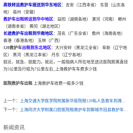
高铁转运救护车接送到华东地区
：吉安（江西本省） 东营（山东各
地） 亳州（安徽）
救护车出租转运到华中地区
：益阳（湖南各地） 漯河（河南） 郴州
（湖南本省） 黄冈（湖北地区）
长途救护车出租到华南地区
：茂名（广东全省） 儋州（海南各地）
香港（香港各地） 玉林（广西）
120救护车
出租到东北地区
：大兴安岭（黑龙江全省） 阜新（辽宁地
区） 黑河（黑龙江本省） 丹东（辽宁各地）
就近、就急、就能力。就近，一般指病人所在地至送达医院距离直径
为5公里及行程为7公里左右_上海救护车车费多少钱
医院救护车出租
上海救护车收费一般多少钱
上一个：
上海交通大学医学院附属新华医院租120私人急救车到潍坊市昌乐县跨省救护车出租哪里的好
下一个：
上海同济大学附属口腔医院租救护车到聊城市冠县救护车出租收费多少钱
新闻资讯