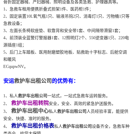
骨折固定器械、产妇器械、照明设备及各类急救、护理器具等。
1、急救车租用便携折叠式担架1件、医药柜1件；
2、固定装置10L氧气瓶1只、输液吊钩2只、消毒灯1只、污物桶1只等
急救设备；
3、左面长条椅软座垫、软靠背和安全带1套、中间隔带滑窗1套；
4、前顶装全蓝警灯警报器1套、12照明灯2个、550逆变器1只、220电
源插座1组；
5、后门上车踏板、医用耐磨塑胶地板、贴救助十字标志、后舱空调
和暖风
ECqupwNV。
安运
救护车出租公司
的优势有：
1、私人
救护车出租公司
一站式，一站式急救车运转服务。
救护车出租转院
2、
安全，安全、高效的紧急护送服务。
救护车出租中心
3、
私人
救护车出租公司
人员经验丰富，能提供
安全、快捷、准时的服务。
救护车出租价格表
4、
私人
救护车出租公司
设备齐全，急救车种
类齐全，给您大保障。