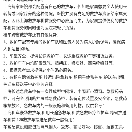
上海每家医院都会配置有自己的救护车，但如是家属想要个人使用来
转院或回家疗养的这种情况，医院并没有充足的救护车资源给家属支
配，因此
上海救护车租赁
服务中心应运而生，为家属提供便利的救护
车租赁服务的同时也为医院减轻了负担。
租车
跨省救护车
还有其他优势：
1、救护车配有专業的救护车队和医务人员为病人护航保驾，确保病
人到达目的地。
2、车型齐全，提供长途救护车，长途重症救护车等租赁业务。
3、救护车车内均配备氧气、担架床、吸痰器、简易呼吸器等。
4、根据患者需求提供24小时贴心服务。
5、有租车
跨省救护车
,转运出院急救车,租用重症监护车,护送车出租,
护送车接送等中心业务选择。
上海长途急救车中有一次性成型中隔墙，中隔断带滑窗。急救药品
柜，可完全封闭的抽屉式急救药柜，装有定位装置及安全锁，急救药
箱摆放区。急救车内的一般设施和备用药物，仅供参考：
上海租车豪华救护车,租用长途急救车,租赁急救医疗监护车,跨省护送
车租赁,
120救护车
接送急救车一般备用：
车载急救设施应包括氧气输入、复苏、辅助呼吸、除颤、运输工具、