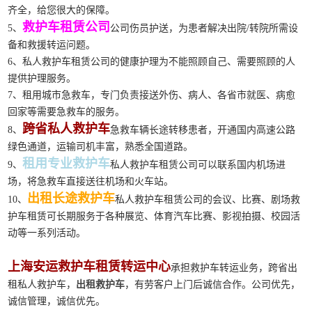
齐全，给您很大的保障。
救护车租赁公司
5、
公司伤员护送，为患者解决出院/转院所需设
备和救援转运问题。
6、私人救护车租赁公司的健康护理为不能照顾自己、需要照顾的人
提供护理服务。
7、租用城市急救车，专门负责接送外伤、病人、各省市就医、病愈
回家等需要急救车的服务。
跨省私人救护车
8、
急救车辆长途转移患者，开通国内高速公路
绿色通道，运输司机丰富，熟悉全国道路。
租用专业救护车
9、
私人救护车租赁公司可以联系国内机场进
场，将急救车直接送往机场和火车站。
出租长途救护车
10、
私人救护车租赁公司的会议、比赛、剧场救
护车租赁可长期服务于各种展览、体育汽车比赛、影视拍摄、校园活
动等一系列活动。
上海安运救护车租赁转运中心
承担救护车转运业务，跨省出
租私人救护车，
出租救护车
，有劳客户上门后诚信合作。公司优先，
诚信管理，诚信优先。