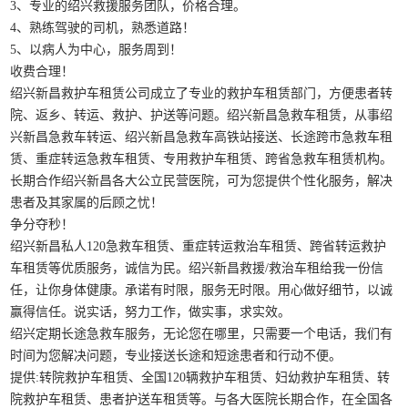
3、专业的绍兴救援服务团队，价格合理。
4、熟练驾驶的司机，熟悉道路！
5、以病人为中心，服务周到！
收费合理！
绍兴新昌救护车租赁公司成立了专业的救护车租赁部门，方便患者转
院、返乡、转运、救护、护送等问题。绍兴新昌急救车租赁，从事绍
兴新昌急救车转运、绍兴新昌急救车高铁站接送、长途跨市急救车租
赁、重症转运急救车租赁、专用救护车租赁、跨省急救车租赁机构。
长期合作绍兴新昌各大公立民营医院，可为您提供个性化服务，解决
患者及其家属的后顾之忧！
争分夺秒！
绍兴新昌私人120急救车租赁、重症转运救治车租赁、跨省转运救护
车租赁等优质服务，诚信为民。绍兴新昌救援/救治车租给我一份信
任，让你身体健康。承诺有时限，服务无时限。用心做好细节，以诚
赢得信任。说实话，努力工作，做实事，求实效。
绍兴定期长途急救车服务，无论您在哪里，只需要一个电话，我们有
时间为您解决问题，专业接送长途和短途患者和行动不便。
提供:转院救护车租赁、全国120辆救护车租赁、妇幼救护车租赁、转
院救护车租赁、患者护送车租赁等。与各大医院长期合作，在全国各