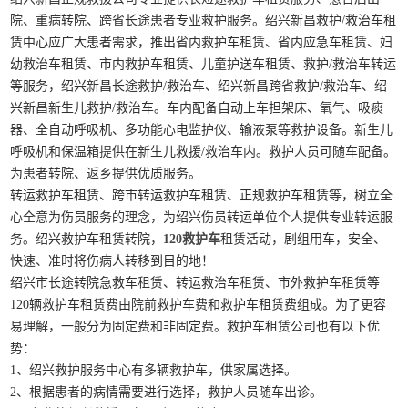
院、重病转院、跨省长途患者专业救护服务。绍兴新昌救护/救治车租
赁中心应广大患者需求，推出省内救护车租赁、省内应急车租赁、妇
幼救治车租赁、市内救护车租赁、儿童护送车租赁、救护/救治车转运
等服务，绍兴新昌长途救护/救治车、绍兴新昌跨省救护/救治车、绍
兴新昌新生儿救护/救治车。车内配备自动上车担架床、氧气、吸痰
器、全自动呼吸机、多功能心电监护仪、输液泵等救护设备。新生儿
呼吸机和保温箱提供在新生儿救援/救治车内。救护人员可随车配备。
为患者转院、返乡提供优质服务。
转运救护车租赁、跨市转运救护车租赁、正规救护车租赁等，树立全
心全意为伤员服务的理念，为绍兴伤员转运单位个人提供专业转运服
务。绍兴救护车租赁转院，
120救护车
租赁活动，剧组用车，安全、
快速、准时将伤病人转移到目的地！
绍兴市长途转院急救车租赁、转运救治车租赁、市外救护车租赁等
120辆救护车租赁费由院前救护车费和救护车租赁费组成。为了更容
易理解，一般分为固定费和非固定费。救护车租赁公司也有以下优
势：
1、绍兴救护服务中心有多辆救护车，供家属选择。
2、根据患者的病情需要进行选择，救护人员随车出诊。