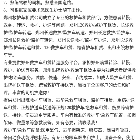
7、熟练驾驶的司机，熟悉全国道路。
8、可根据家属要求派医生护士随车出诊。
郑州救护车租赁公司成立了专业的救护车租赁部门，方便患者转院、
返乡、转运、救护、护送等问题。郑州120救护/监护车租赁、长途救
护/监护车转运、郑州长途救护/监护车转运、郑州长途救护/监护车、
郑州长途救护/监护车转运、郑州长途救护/监护车护送、郑州长途救
护/监护车转运租赁、
120救护车
租赁、跨省护车租赁、出租出院救护
车等。
专业提供郑州救护车租赁转运服务平台。承担郑州病重转诊、转院、
救护、护送等服务。郑州出院救护/救治车租赁主要为残疾患者提供救
护/救治车服务。诚信、快速、安全、节约成本，如成人监护车租赁、
出院护送车租赁、
跨省救护车
接送等，赢得了全国客户的信任和好
评。丰富的司机护送你！
提供郑州出院救护车租赁、豪华急救车租赁、监护车租赁、重病护送
车租赁、正规护送车接送等正规
120救护车
/急救车租赁、伤员跨省护
送、接诊、伤员返乡等服务。车内有标准的救护车/急救车配置，如担
架床、微量泵等急救设备。如有必要，请联系我！
救护车/急救车配备:医用氧气、豪华担架床、吸痰器、简易呼吸器、
全自动多功能呼吸机等。有专业的跟车医生和护士。设备齐全，使用