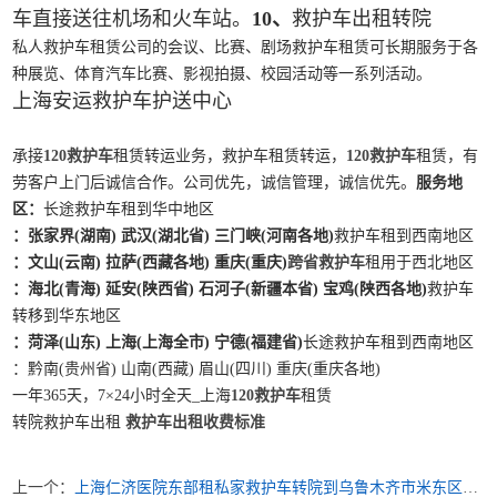
车直接送往机场和火车站。
10、
救护车出租转院
私人救护车租赁公司的会议、比赛、剧场救护车租赁可长期服务于各
种展览、体育汽车比赛、影视拍摄、校园活动等一系列活动。
上海安运救护车护送中心
承接
120救护车
租赁转运业务，救护车租赁转运，
120救护车
租赁，有
劳客户上门后诚信合作。公司优先，诚信管理，诚信优先。
服务地
区：
长途救护车租到华中地区
：张家界(湖南) 武汉(湖北省) 三门峡(河南各地)
救护车租到西南地区
：文山(云南) 拉萨(西藏各地) 重庆(重庆)
跨省救护车
租用于西北地区
：海北(青海) 延安(陕西省) 石河子(新疆本省) 宝鸡(陕西各地)
救护车
转移到华东地区
：菏泽(山东) 上海(上海全市) 宁德(福建省)
长途救护车租到西南地区
：黔南(贵州省) 山南(西藏) 眉山(四川) 重庆(重庆各地)
一年365天，7×24小时全天_上海
120救护车
租赁
转院救护车出租
救护车出租收费标准
上一个：
上海仁济医院东部租私家救护车转院到乌鲁木齐市米东区包救护车跨省多少钱出租