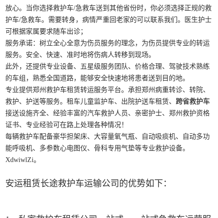
放心。当你选择救护车/急救车送到其他省份时，你必须选择正规的救
护车/急救车。需要转身，病情严重回老家的可以联系我们。医生护士
可根据家属要求随车出诊；
服务承诺：树立全心全意为伤员服务的理念，为伤员提供专业的转运
服务。安全、快速、准时地将伤病人转移到现场。
此外，还提供专业设备、五星级服务团队、价格合理、驾驶技术熟练
的车组，熟悉全国道路，能够安全快速地将患者送到目的地。
专业提供郑州救护车租赁转运服务平台。承担郑州病重转诊、转院、
救护、护送等服务。租车儿童监护车、出院护送车租赁、
跨省救护车
接送设施齐全、经验丰富的汽车救护人员、亲密护士、郑州救护资格
证书、专业经验可在路上处理各种情况！
每辆救护车配备豪华担架床、大容量氧气瓶、自动吸痰机、自动多功
能呼吸机、多参数心电图仪、骨科专用气垫等专业救护设备。
XdwiwlZi。
安运租赁长途救护车运输公司的优势如下：