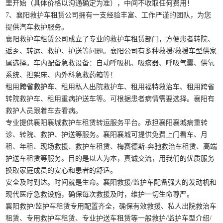
里开始（具体价格以沟通确定为准），中间不收取任何费用！
7、襄阳救护车租赁公司拥有一支经验丰富、工作严谨的团队，为您
提供汽车救护服务。
襄阳救护车租赁公司成立了专业的救护车租赁部门，方便患者转院、
返乡、转运、救护、护送等问题。襄阳公司有多种救援/救援车型供家
属选择。车内配备急救设备：自动呼吸机、吸痰器、呼吸气囊、供氧
系统、担架床、内外科急救药箱等！
租用
跨省救护车
、租用私人出院救护车、租用福特救治车、租用跨省
转院救护车、租用重病护送车等。可根据患者病情需要选择。襄阳有
救护人员跟着车去看病。
专业提供襄阳襄城救护车租赁转运服务平台。承担襄阳襄城病重转
诊、转院、救护、护送等服务。襄阳襄城可提供免费上门看车、月
租、年租、现场救援、救护车租赁、梅赛德斯-奔驰救治车租赁、高端
护送车租赁等服务。目的是以人为本，真诚交流，用我们的优质服务
换取家庭成员的安心和患者的舒适。
安全及时到达。时间就是生命。襄阳救援/监护车配备强大的发动机和
现代医疗急救设施，确保每次救援及时，维护一切生命尊严。
襄阳救护/监护车租赁专用配置齐全，确保有效救援、私人出院救治车
租赁、专用救护车租赁、专业护送车租赁等一般救护/监护车型介绍/