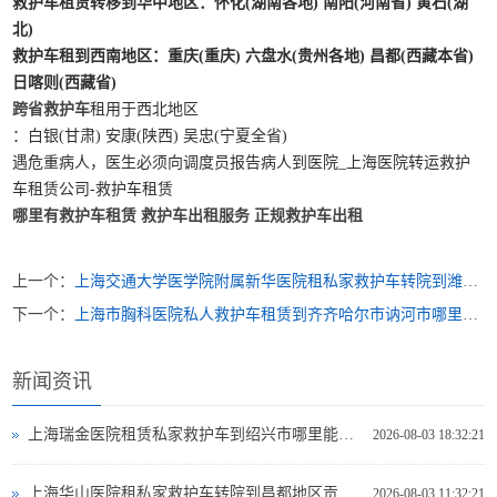
救护车租赁转移到华中地区
：怀化(湖南各地) 南阳(河南省) 黄石(湖
北)
救护车租到西南地区
：重庆(重庆) 六盘水(贵州各地) 昌都(西藏本省)
日喀则(西藏省)
跨省救护车
租用于西北地区
：白银(甘肃) 安康(陕西) 吴忠(宁夏全省)
遇危重病人，医生必须向调度员报告病人到医院_上海医院转运救护
车租赁公司-救护车租赁
哪里有救护车租赁
救护车出租服务
正规救护车出租
上一个：
上海交通大学医学院附属新华医院租私家救护车转院到潍坊市奎文区救护车出租哪里好
下一个：
上海市胸科医院私人救护车租赁到齐齐哈尔市讷河市哪里有救护车出租电话多少
新闻资讯
上海瑞金医院租赁私家救护车到绍兴市哪里能租到救护车出租
2026-08-03 18:32:21
上海华山医院租私家救护车转院到昌都地区贡觉县救护车出租哪个网站好
2026-08-03 11:32:21