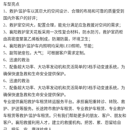
车型亮点
1、救护/监护车以其巨大的空间设计、合理的布局和可靠的质量受到
国内外客户的好评；
2、救护室空间大，配置合理，能充分满足应急救援对空间的需求；
3、襄阳救护室天花板采用一次性复合材料，防水防污，救护室药柜
由高密度聚氯乙烯板制成，防潮防菌，环境卫生；
4、襄阳救护/监护车内照明均采用LED照明，节能；
5、副驾驶座包，大气； 可根据客户需求定制。
6、迅速的救治
7、配备超大功率、大功率发动机和灵活简单的5档手动变速系统，为
确保快速急救和生命安全提供保护。
6、迅速的救治
7、配备超大功率、大功率发动机和灵活简单的5档手动变速系统，为
确保快速急救和生命安全提供保护。
专业提供襄阳救护车租赁转运服务平台。承担襄阳重转诊、转院、救
护、护送等服务。长途跨市救护车租赁、专业救护车租赁、专业救护
车租赁等救护/监护车租赁。只有我们帮助更多的朋友、客户、朋友和
客户。襄阳救援利用人才，建立的救援机构。把苦、累、怨留给自
己，把乐、安、康送给病人。