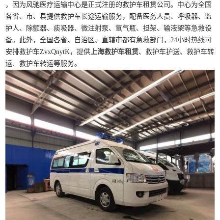
，因为风驰医疗运输中心是正式注册的救护车租赁公司。中心为全国
各省、市、县提供救护车长途运输服务，配备医务人员、呼吸器、监
护人、除颤器、痰吸器、微注射泵、氧气瓶、担架、输液架等急救设
备。此外，全国各省、自治区、直辖市都有急救部门，24小时热线可
安排救护车ZvxQnytK，提供
上海救护车租赁
、救护车护送、救护车转
运、救护车转运等服务。