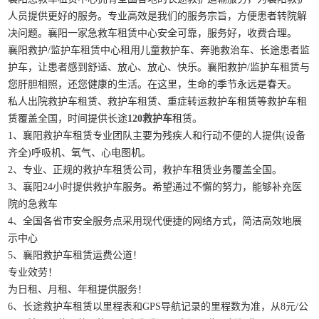
人员提供更好的服务。专业高效是我们的服务宗旨，方便患者转院解
决问题。襄阳一家急救车租赁中心安全可靠，服务好，收费合理。
襄阳救护/监护车租赁中心租用儿童救护车、奔驰救治车、长途患者监
护车，让患者感到舒适、放心、放心、快乐。襄阳救护/监护车租赁与
您肝胆相照，还您健康的生活。在这里，生命的季节永远是春天。
私人出院救护车租赁、救护车租赁、重症转运救护车租赁等救护车租
赁覆盖全国，时间提供长途
120救护车
租赁。
1、襄阳救护车租赁专业团队主要为残疾人和行动不便的人提供(设备
齐全)呼吸机、氧气、心电图机。
2、专业、正规的救护车租赁公司，救护车租赁业务覆盖全国。
3、襄阳24小时提供救护车服务。希望通过不懈的努力，能够补充医
院的急救车
4、全国各省市安全服务点采用现代便捷的网络方式，简洁高效地展
示中心
5、襄阳救护车租赁运费公道！
专业效劳！
为日租、月租、年租提供服务！
6、长途救护车租赁以里程表和GPS导航记录的里程数为准，从8元/公