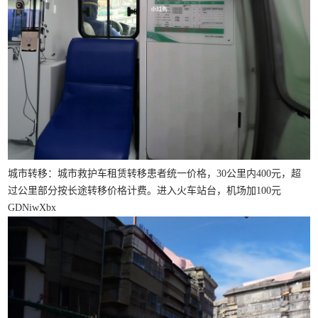
城市转移：城市救护车租赁转移患者统一价格，30公里内400元，超
过公里部分按长途转移价格计费。进入火车站台，机场加100元
GDNiwXbx