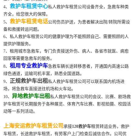
救护车租赁中心
4、
私人救护车租赁公司设备齐全，急救车种类
齐全，给您很大的保障。
救护车租赁电话
5、
公司伤员护送，为患者解决出院/转院所需设
备和救援转运问题。
6、私人救护车租赁公司的健康护理为不能照顾自己、需要照顾的人
提供护理服务。
7、租用城市急救车，专门负责接送外伤、病人、各省市就医、病愈
回家等需要急救车的服务。
租用专业救护车
8、
急救车辆长途转移患者，开通国内高速公路
绿色通道，运输司机丰富，熟悉全国道路。
正规救护车出租
9、
私人救护车租赁公司可以联系国内机场进
场，将急救车直接送往机场和火车站。
异地救护车出租
10、
私人救护车租赁公司的会议、比赛、剧场救
护车租赁可长期服务于各种展览、体育汽车比赛、影视拍摄、校园活
动等一系列活动。
上海安运救护车租赁公司
承接
120救护车
租赁转运业务，救护
车租赁，长途救护车租赁，有劳客户上门检查后诚信合作。公司优