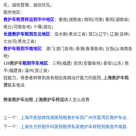
先，诚信管理，诚信优先。
服务地区：
救护车租赁转运到华中地区
：娄底(湖南省) 南阳(河南) 衡阳(湖南省)
商丘(河南各地) 十堰(湖北)
长途救护车租到东北地区
：佳木斯(黑龙江省) 营口(辽宁) 辽源(吉林)
七台河(黑龙江省)
救护车租到华南地区
：澳门(澳门各地) 香港(香港各地) 五指山(海南各
地)
120救护车
租到华东地区
：三明(福建) 安庆(安徽各地) 泰安(山东) 南
平(福建省) 温州(浙江省)
就能力，将患者转移到具有相应疾病治疗能力的医院_
上海救护车租
赁
联系电话
跨省救护车出租
上海救护车转运
病人怎么收费
上一个：
上海市皮肤病性病医院租救护车到广州市荔湾区救护车出租服务 长途转运服务多少钱
下一个：
上海东方肝胆外科医院租赁私家救护车转院到南昌市南昌县私人救护车出租多少钱