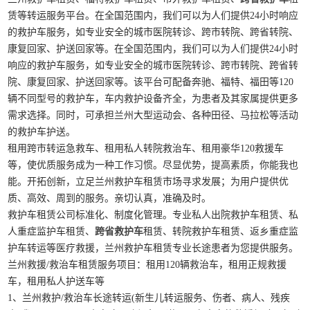
赁等转运服务平台。在全国范围内，我们可以为人们提供24小时响应
的救护车服务，如专业安全的城市医院转诊、跨市转院、跨省转院、
康复回家、护送回家等。在全国范围内，我们可以为人们提供24小时
响应的救护车服务，如专业安全的城市医院转诊、跨市转院、跨省转
院、康复回家、护送回家等。该平台可配备奔驰、福特、福田等120
辆不同型号的救护车，车内救护设备齐全，为患者及其家属提供更多
需求选择。同时，可承担兰州大型运动会、各种田径、马拉松等活动
的救护车护送。
租用跨市转运急救车、租用私人转院救治车、租用豪华120救援车
等，使优质服务成为一种工作习惯。尽显优势，提高素质，你能我也
能。开拓创新，立足兰州救护车租赁市场寻求发展；为用户提供优
质、高效、周到的服务。亲切认真，准确及时。
救护车租赁公司标准化、制度化管理。专业私人出院救护车租赁、私
人重症监护车租赁、
跨省救护车
租赁、转院救护车租赁、返乡重症监
护车转运等医疗救援，兰州救护车租赁专业长途患者为您提供服务。
兰州救援/救治车租赁服务项目：租用120辆救治车，租用正规救援
车，租用私人护送车等
1、兰州救护/救治车长途转运(新生儿转运服务、伤者、病人、残疾