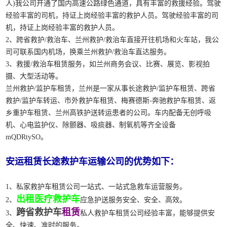
人)我公司开通了国内高速公路绿色通道，具有丰富的救援经验。驾驶
经验丰富的司机，持证上岗经验丰富的救护人员。驾驶经验丰富的司
机，持证上岗经验丰富的救护人员。
2、跨省救护/救治车、兰州救护/救治车直接开往机场和火车站，我公
司可联系国内机场，换乘兰州救护/救治车直达服务。
3、救援/救治车租赁服务，如兰州商务会议、比赛、展览、影视拍
摄、大型活动等。
兰州救护/监护车租赁，兰州是一家从事长途救护/监护车租赁、跨省
救护/监护车转运、市外救护车租赁、梅赛德斯-奔驰救护车租赁、返
乡重护车租赁、兰州高铁护送转运患者的公司。车内配备无创呼吸
机、心电监护仪、除颤器、吸痰器、制氧机等齐全设备
mQDRtySO。
安运租赁长途救护车运输公司的优势如下：
1、私家救护车租赁公司一站式、一站式急救车运营服务。
出租医疗救护车
2、
应急护送服务安全、安全、高效。
跨省救护车
租赁
3、
私人救护车租赁公司经验丰富，能够提供安
全、快速、准时的服务。