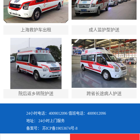
上海救护车出租
成人监护型护送
院后返乡转院护送
跨省长途病人护送
24小时电话：4009012096 值班电话：4009012096
地址： 24小时上门服务
备案号：
苏ICP备19053674号-8