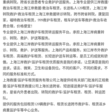
重病转院，跨省长途患者专业救护护送服务。上海专业提供江岸救援/
救治车租赁上海江岸救援/救治车租赁，长途私人120租赁，上海江岸
转院救护/救治车租赁上海江岸救援转诊转院，跨市跨省转院，康复回
家，福特救治车租赁，999救护车租赁，租车护送车等救护/救治车收
费合理，价格便宜！
专业提供上海江岸救护车租赁转运服务平台。承担上海江岸病重转
诊、转院、救护、护送等服务。
专业提供上海江岸救护车租赁转运服务平台。承担上海江岸病重转
诊、转院、救护、护送等服务。上海的产品和服务，如江岸市外救护
车租赁、高端救护车租赁、长短途护送车转运等，是员工的成就和骄
傲。上海江岸救护/监护车租赁优质服务是我的承诺，让您满意是我的
追求。语言、微笑、卫生和设备到位。不同的客户，不同的需求，不
同的服务标准和方式。
上海救援/监护车租赁服务有限公司上海提供经有关部门批准的正规救
援/监护车租赁救援公司上海长途跨省、短途接送救护车/监护车服
务，是省内外患者出院、转院的救护车/监护车租赁、租赁、转运团
队。
提供的服务包括租赁120辆救护车、租赁长途跨市救护车、租赁返乡
病重监护车等中心业务。