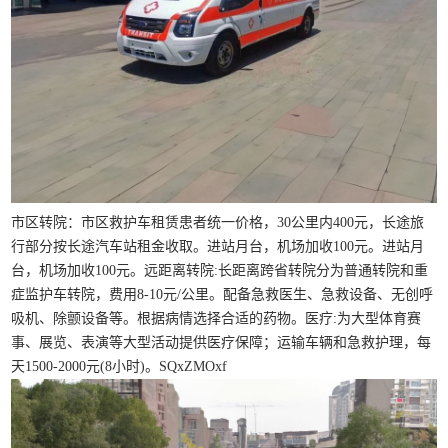
市区转院：市区救护车租赁患者统一价格，30公里内400元，长途旅
行部分按长途汽车站租金收取。进站月台，机场加收100元。进站月
台，机场加收100元。远距离转院:长距离跨省转院分为普通转院和重
症监护车转院，费用8-10元/公里。配备急救医生、急救设备、无创呼
吸机、除颤设备等。根据病情选择合适的药物。医疗:为大型体育赛
事、展览、表演等大型活动提供医疗保障；运输车辆和急救护理，每
天1500-2000元(8小时)。SQxZMOxf