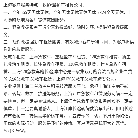
上海客户服务特点：救护/监护车租赁公司：
一、全年365天无休无休，全年无休无休无休无休 7×24全天无休，上
海随时随地为客户提供救援服务。
二、紧急救援服务开通全天救援热线，随时为客户提供紧急救援服
务。
三、预约救援/监护车租赁服务，有效减少客户等待时间，为客户提供
及时的救援服务。
急救车租赁，上海急救车、重症监护车租赁、120急救车租赁、新生
儿救治车租赁、长途急救车租赁、120急救车租赁、跨省急救车租
赁、上海120急救车跑长途,本中心是一家集认可的合法合规企业性质
的长途急救车,急救车租赁，上海120急救车急救车跨省公司。
专业提供上海江岸救护车租赁转运服务平台。承担上海江岸病重转
诊、转院、救护、护送等服务。上海江岸急救车租赁服务问候不一定
要慎重，但一定要真诚感人。上海江岸急救车租赁服务问候不一定要
慎重，但一定要真诚感人。上海江岸长途转院救治车出租，租用长途
跨市救援车，转运豪华护送车等。，宣传你的一切，不用用你的话，
用你的实际行动。服务是我们的使命。客户满意是我更大的愿望。
YcejKPwW。