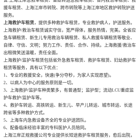
营:上海江岸急救车租赁、重症转运急救车租赁、省内救治车租赁、救
援车租赁、上海江岸市转院、跨市转院等上海江岸地区救护转院护送
服务。
上海救护车租赁
，提供多种救护车租赁，专业救护病人，护送服务。
上海救护/救治车租赁诚实守信，宽严得体，服务热情，完美。全省应
急车辆租赁、新生儿专用救治车辆租赁、私人救援车辆租赁等敬业、
自律、守信、文明；努力工作、责任、合作、持续。上海救援/救治车
出租微笑送温暖，责任全面。
上海救护/监护车租赁包括省外急救车租赁、救护车租赁、妇幼救护车
租赁等服务，具有以下优点：
1、专业的救援安全，快速(争分夺秒，为家人实现愿望)。
2、以病人为中心的服务原则是一切。
3、上海救护/监护车种类繁多，有普通型；监护型；流动LCU重症监
护车救护/监护车等。
4、救护车转运、高铁转运、新生儿、早产儿转运、城市转运、长途
跨省等多种救护方式。
5、上海车内急救设备齐全的专业护送团队。
6、配备临床经验丰富的专科医护人员陪同。
上海江岸正规救援公司专业提供长短途救护车租赁服务，愈后出院，