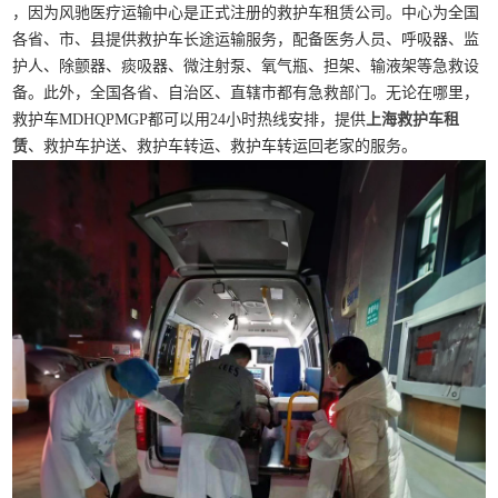
，因为风驰医疗运输中心是正式注册的救护车租赁公司。中心为全国
各省、市、县提供救护车长途运输服务，配备医务人员、呼吸器、监
护人、除颤器、痰吸器、微注射泵、氧气瓶、担架、输液架等急救设
备。此外，全国各省、自治区、直辖市都有急救部门。无论在哪里，
救护车MDHQPMGP都可以用24小时热线安排，提供
上海救护车租
赁
、救护车护送、救护车转运、救护车转运回老家的服务。