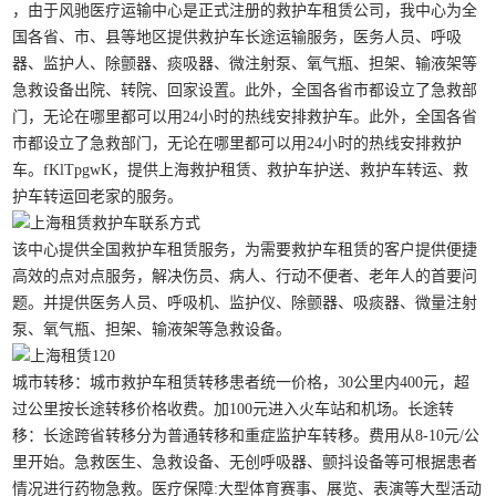
，由于风驰医疗运输中心是正式注册的救护车租赁公司，我中心为全
国各省、市、县等地区提供救护车长途运输服务，医务人员、呼吸
器、监护人、除颤器、痰吸器、微注射泵、氧气瓶、担架、输液架等
急救设备出院、转院、回家设置。此外，全国各省市都设立了急救部
门，无论在哪里都可以用24小时的热线安排救护车。此外，全国各省
市都设立了急救部门，无论在哪里都可以用24小时的热线安排救护
车。fKlTpgwK，提供上海救护租赁、救护车护送、救护车转运、救
护车转运回老家的服务。
该中心提供全国救护车租赁服务，为需要救护车租赁的客户提供便捷
高效的点对点服务，解决伤员、病人、行动不便者、老年人的首要问
题。并提供医务人员、呼吸机、监护仪、除颤器、吸痰器、微量注射
泵、氧气瓶、担架、输液架等急救设备。
城市转移：城市救护车租赁转移患者统一价格，30公里内400元，超
过公里按长途转移价格收费。加100元进入火车站和机场。长途转
移：长途跨省转移分为普通转移和重症监护车转移。费用从8-10元/公
里开始。急救医生、急救设备、无创呼吸器、颤抖设备等可根据患者
情况进行药物急救。医疗保障:大型体育赛事、展览、表演等大型活动