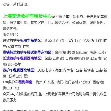
动等一系列活动。
上海安运救护车租赁中心
承担救护车租赁业务，长途救护车租
赁，救护车租赁，有劳客户上门后诚信合作。公司优先，诚信管理，
诚信优先。
服务地区：
跨省救护车
租用华东地区
：新余(江西省) 上饶(江西) 宁波(浙江省) 蚌
埠(安徽本省)蚌埠
高铁转运救护车接送到华东地区
：泉州(福建) 烟台(山东) 南京(江苏)
长途救护车租到西南地区
：保山(云南省) 自贡(四川省) 丽江(云南) 安
顺(贵州各地)
救护车租到西北地区
：庆阳(甘肃) 海西(青海省) 昌吉(新疆省)昌吉(新
疆) 石嘴山(宁夏)
120救护车
租到华南
：梅州(广东省) 澳门(澳门各地) 北海(广西各地)
佛山(广东)
全天24小时救援热线开通，
上海救护车租赁
公司随时为客户提供应急
救援服务