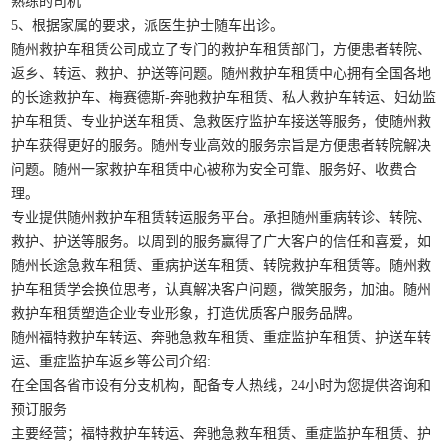
熟练的司机
5、根据家属的要求，派医生护士随车出诊。
随州救护车租赁公司成立了专门的救护车租赁部门，方便患者转院、
返乡、转运、救护、护送等问题。随州救护车租赁中心拥有全国各地
的长途救护车、梅赛德斯-奔驰救护车租赁、私人救护车转运、妇幼监
护车租赁、专业护送车租赁、急救医疗监护车接送等服务，使随州救
护车获得更好的服务。随州专业高效的服务宗旨是方便患者转院解决
问题。随州一家救护车租赁中心被称为安全可靠、服务好、收费合
理。
专业提供随州救护车租赁转运服务平台。承担随州重病转诊、转院、
救护、护送等服务。以周到的服务赢得了广大客户的信任和喜爱，如
随州长途急救车租赁、重病护送车租赁、转院救护车租赁等。随州救
护车租赁学会换位思考，认真解决客户问题，微笑服务，加油。随州
救护车租赁塑造企业专业形象，打造优质客户服务品牌。
随州福特救护车转运、奔驰急救车租赁、重症监护车租赁、护送车转
运、重症监护车返乡等公司介绍:
在全国各省市设有分支机构，配备专人热线，24小时为您提供咨询和
预订服务
主要经营；福特救护车转运、奔驰急救车租赁、重症监护车租赁、护