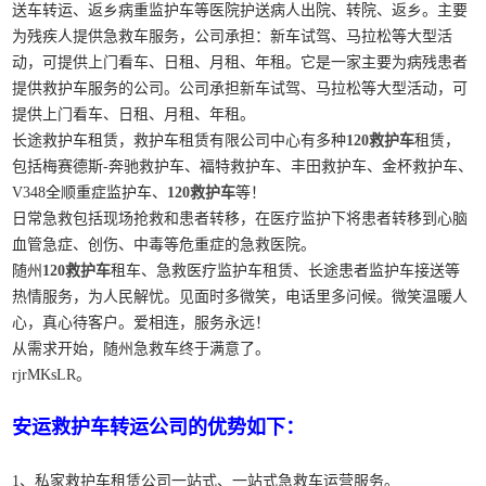
送车转运、返乡病重监护车等医院护送病人出院、转院、返乡。主要
为残疾人提供急救车服务，公司承担：新车试驾、马拉松等大型活
动，可提供上门看车、日租、月租、年租。它是一家主要为病残患者
提供救护车服务的公司。公司承担新车试驾、马拉松等大型活动，可
提供上门看车、日租、月租、年租。
长途救护车租赁，救护车租赁有限公司中心有多种
120救护车
租赁，
包括梅赛德斯-奔驰救护车、福特救护车、丰田救护车、金杯救护车、
V348全顺重症监护车、
120救护车
等！
日常急救包括现场抢救和患者转移，在医疗监护下将患者转移到心脑
血管急症、创伤、中毒等危重症的急救医院。
随州
120救护车
租车、急救医疗监护车租赁、长途患者监护车接送等
热情服务，为人民解忧。见面时多微笑，电话里多问候。微笑温暖人
心，真心待客户。爱相连，服务永远！
从需求开始，随州急救车终于满意了。
rjrMKsLR。
安运救护车转运公司的优势如下：
1、私家救护车租赁公司一站式、一站式急救车运营服务。