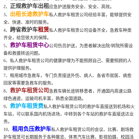
正规救护车出租
2、
应急护送服务安全、安全、高效。
出租长途救护车
3、
私人救护车租赁公司经验丰富，能够提供安
全、快速、准时的服务。
跨省救护车
租赁
4、
私人救护车租赁公司设备齐全，急救车种类
齐全，给您很大的保障。
救护车租赁中心
5、
公司伤员护送，为患者解决出院/转院所需设
备和救援转运问题。
6、私人救护车租赁公司的健康护理为不能照顾自己、需要照顾的人
提供护理服务。
7、租用城市急救车，专门负责接送外伤、病人、各省市就医、病愈
回家等需要急救车的服务。
救护车租赁公司
8、
急救车辆长途转移患者，开通国内高速公路
绿色通道，运输司机丰富，熟悉全国道路。
救护车租赁费
9、
私人救护车租赁公司的救护车直接送到机场和火
车站，可以联系国内机场进场，中转到各个车站的救护车直接送达业
务。
租用负压救护车
10、
私人救护车租赁公司的会议、比赛、剧场救
护车租赁可长期服务于各种展览、体育汽车比赛、影视拍摄、校园活