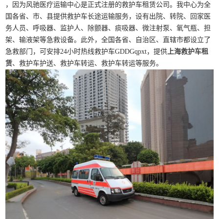
，因为风驰医疗运输中心是正式注册的救护车租赁公司。我中心为全
国各省、市、县提供救护车长途运输服务，设有出院、转院、回家医
务人员、呼吸器、监护人、除颤器、痰吸器、微注射泵、氧气瓶、担
架、输液架等急救设备。此外，全国各省、自治区、直辖市都设立了
急救部门，可安排24小时热线救护车GDDGqpxt，提供
上海救护车租
赁
、救护车护送、救护车转运、救护车转运等服务。