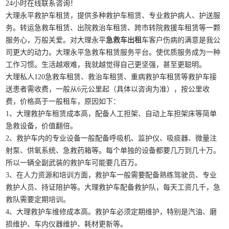
24小时在线联系咨询！
大理永平救护车租赁，提供多种救护车租赁、专业救护病人、护送服
务。转运急救车租赁、出院救治车租赁、跨市转院救援车租赁等一颗
服务心，万般关爱。对大理永平
急救车出租
车客户伤病的满意是我公
司更大的动力。大理永平急救车租赁服务平台。使优质服务成为一种
工作习惯。生活越艰难，我就越觉得自己更坚强，甚至更聪明。
大理私人120急救车租赁、救治车租赁、重病救护车租赁等救护车接
送患者需收费，一般从6元公里起（具体以咨询为准），按公里收
费，价格高于一般租车，原因如下：
1、大理救护车租赁成本高，配备人工担架、自动上车担架床等简单
急救设备，价值翻倍。
2、救护车内的专业设备一般配备呼吸机、监护仪、吸痰器、微量注
射泵、供氧系统、急救药箱等。每个单独的设备都要几万到几十万。
所以一辆全副武装的救护车可能要几百万。
3、在人力资源和培训方面，救护车一般需要配备熟练驾驶员、专业
救护人员、持证陪护等。大理救护车配备救护队，每天工资几千，急
救队需要定期培训。
4、大理救护车维修成本高。救护车必须定期维护，特别是汽油、磨
损维护、车内仪器维护、耗材更新等。