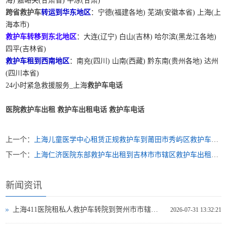
海) 嘉峪关(甘肃省) 平凉(甘肃)
跨省救护车
转运到华东地区
：宁德(福建各地) 芜湖(安徽本省) 上海(上
海本市)
救护车转移到东北地区
：大连(辽宁) 白山(吉林) 哈尔滨(黑龙江各地)
四平(吉林省)
救护车租到西南地区
：南充(四川) 山南(西藏) 黔东南(贵州各地) 达州
(四川本省)
24小时紧急救援服务_上海
救护车电话
医院救护车出租
救护车出租电话
救护车电话
上一个：
上海儿童医学中心租赁正规救护车到莆田市秀屿区救护车出租 电话是多少
下一个：
上海仁济医院东部救护车出租到吉林市市辖区救护车出租一般多少钱租用
新闻资讯
上海411医院租私人救护车转院到贺州市市辖区哪里可以救护车出租
2026-07-31 13:32:21