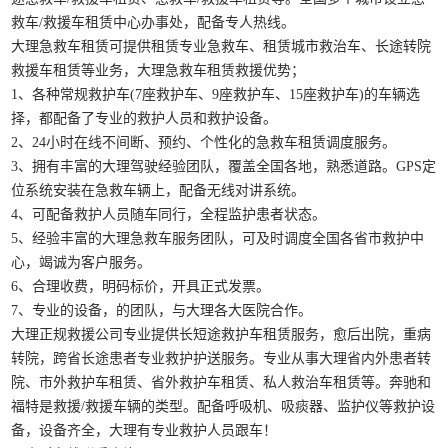
救车/救援车租赁中心办事处，配备专人热线。
大理急救车租赁可提供租赁专业急救车、租赁城市救治车、长途转院
救援车租赁等业务，大理急救车租赁救援优势；
1、各种常规救护车(7座救护车、9座救护车、15座救护车)的车辆选
择，都配备了专业的救护人员和救护设备。
2、24小时在线不间断、预约、个性化的急救车租赁调度服务。
3、拥有丰富的大理驾驶经验团队，覆盖全国各地，熟悉道路。GPS定
位系统安装在急救车辆上，配备无线对讲系统。
4、可配备救护人员随车同行，全程监护患者状态。
5、经验丰富的大理急救车服务团队，可及时调度全国各省市救护中
心，竭诚为客户服务。
6、合理收费，明码标价，开具正式发票。
7、专业的设备，的团队，与大理各大医院合作。
大理正规救援公司专业提供长短途救护车租赁服务，愈后出院，重病
转院，跨省长途患者专业救护护送服务。专业从事大理省内外患者转
院、市外救护车租赁、省外救护车租赁、私人救治车租赁等。奔驰和
福特是救援/救援车辆的类型。配备呼吸机、吸痰器、监护仪等救护设
备，设备齐全，大理有专业救护人员跟车！