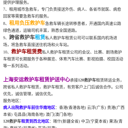
提供护理服务。
7、租用城市急救车，专门负责接送外伤、病人、各省市就医、病愈
回家等需要急救车的服务。
租用负压救护车
8、
急救车辆长途转移患者，开通国内高速公路
绿色通道，运输司机丰富，熟悉全国道路。
跨省救护车
租赁
9、
私人救护车租赁公司可以联系国内机场进
场，将急救车直接送往机场和火车站。
救护车租赁费
10、
私人救护车租赁公司的会议、比赛、剧场救护
车租赁可长期服务于各种展览、体育汽车比赛、影视拍摄、校园活动
等一系列活动。
上海安运救护车租赁护送中心
承接
120救护车
租赁转运业务，
跨省私人救护车租赁，救护车租赁，有劳客户上门后诚信合作。公司
优先，诚信管理，诚信优先。
服务地区：
病人出院救护车前往华南地区
：香港(香港各地) 云浮(广东) 贵港(广西
本省) 屯昌县(海南各地) 澳门(澳门各地)
120救护车
租赁到西北地区
：喀什(新疆全省) 中卫(宁夏本省) 果洛(青