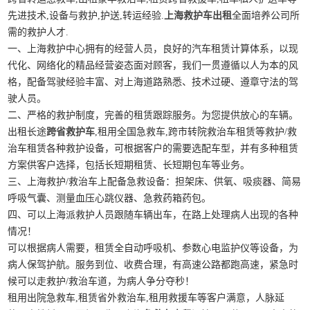
先进技术,设备与救护,护送,转运经验.
上海救护车出租
全面培养公司所
需的救护人才.
一、上海救护中心拥有的经营人员，良好的汽车租赁计算体系，以现
代化、网络化的精品经营姿态面对顾客，我们一贯遵循以人为本的风
格，配备驾驶经验丰富、对上海道路熟悉、技术过硬、遵章守法的驾
驶人员。
二、严格的救护制度，完善的租赁跟踪服务。为您提供放心的车辆。
出租长途
跨省救护车
,租用全国急救车,跨市转院救治车租赁等救护/救
治车租赁各种救护设备，可根据客户的需要选配车型，并有多种租赁
方案供客户选择，包括长短期租赁、长短期包车等业务。
三、上海救护/救治车上配备急救设备：担架床、供氧、吸痰器、简易
呼吸气囊、测量血压心跳仪器、急救药箱药包。
四、可以上海派救护人员跟随车辆出车，在路上处理病人出现的各种
情况！
可以根据病人需要，租赁全自动呼吸机、参数心电监护仪等设备，为
病人保驾护航。服务到位、收费合理，有高速公路都跑高速，紧急时
候可以走救护/救治车道，为病人争分夺秒！
租用出院急救车,租赁省外救治车,租用救援车等客户满意，人脉延