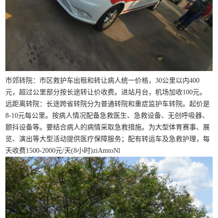
市郊转院：市区救护车出租和转让病人统一价格，30公里以内400
元，超过公里部分按长途转让价收费。进站月台，机场加收100元。
远距离转院：长途跨省转院分为普通转院和重症监护车转院。起价是
8-10元每公里。按病人情况配备急救医生、急救设备、无创呼吸器、
颤抖设备等。要结合病人的病情采取急救措施。为大型体育赛事、展
览、演出等大型活动提供医疗保障服务；配有转运车及急救护理，每
天收费1500-2000元/天(8小时)ziAmtoNl