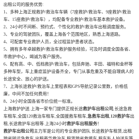
出租公司的服务优势:
1、多种上海正规救护/救治车车辆（7座救护/救治车、9座救护/救治
车、15座救护/救治车），均配备专业救护/救治车基本救护设备。
2、24小时不间断、预约式、个性化的救护/救治车出租调度服务。
3、专业的驾驶团队，覆盖上海各个范围地区，熟悉上海道路。
4、可配套专业救护人员，全过程监护患者状态。
5、拥有多年卓越救护/救治车救护服务经验，可及时调度全国各省、
市救护中心，竭诚为客户服务。
6、配有高、中、低档救护/救治车，包括奔驰、丰田、福特和金杯等
多种车型，车上重症监护设备齐全，专门从事危重及不能自理病人的
长途安全、放心的护送。
7、上海长途救护/救治车上里程表和GPS导航记录公里数，价格低
廉，中间不加任何费用！
8、24小时全国各省市价位统一标准。
上海救护护送.上海一家专门提供正规长途
救护车出租公司
,长途急救
车租车,全国120救治车租车,全国援救车租车,
急救车出租
,
120救护车
出
租,长途救护车出租等.上海24小时
救护车出租服务
！
救护车出租公司
主力军是公司的专业救护团队.长途救护车租赁,出租
跨省转运急救车,出租豪华救治车,租赁跨省救援车,租车私人护送车等