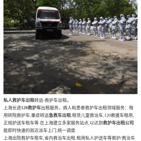
私人救护车出租
转运-救护车出租。
上海长途
120救护车
出租服务，病人和患者救护车出租领域服务：租
用转院救护车,重症转运
急救车出租
,租赁儿童救治车,120救援车租用,
正规护送车租车等.在上海建立多家服务站点,以达到
救护车出租公司
能即时快速的就近派车上门,统一调度.
上海出院救护车租车,省内救治车出租,租用私人护送车等救护/救治车