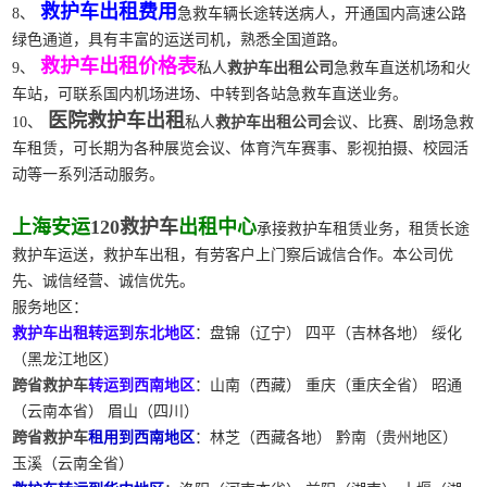
救护车出租费用
8、
急救车辆长途转送病人，开通国内高速公路
绿色通道，具有丰富的运送司机，熟悉全国道路。
救护车出租价格表
9、
私人
救护车出租公司
急救车直送机场和火
车站，可联系国内机场进场、中转到各站急救车直送业务。
医院救护车出租
10、
私人
救护车出租公司
会议、比赛、剧场急救
车租赁，可长期为各种展览会议、体育汽车赛事、影视拍摄、校园活
动等一系列活动服务。
上海安运
120救护车
出租中心
承接救护车租赁业务，租赁长途
救护车运送，救护车出租，有劳客户上门察后诚信合作。本公司优
先、诚信经营、诚信优先。
服务地区：
救护车出租转运到东北地区
：盘锦（辽宁） 四平（吉林各地） 绥化
（黑龙江地区）
跨省救护车
转运到西南地区
：山南（西藏） 重庆（重庆全省） 昭通
（云南本省） 眉山（四川）
跨省救护车
租用到西南地区
：林芝（西藏各地） 黔南（贵州地区）
玉溪（云南全省）