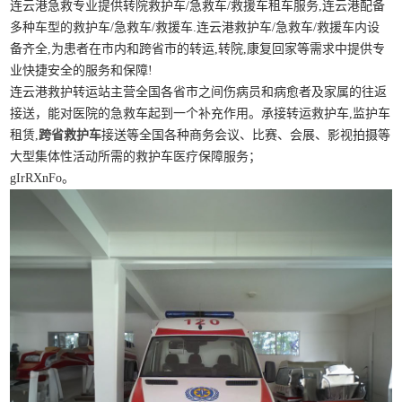
连云港急救专业提供转院救护车/急救车/救援车租车服务,连云港配备
多种车型的救护车/急救车/救援车.连云港救护车/急救车/救援车内设
备齐全,为患者在市内和跨省市的转运,转院,康复回家等需求中提供专
业快捷安全的服务和保障!
连云港救护转运站主营全国各省市之间伤病员和病愈者及家属的往返
接送，能对医院的急救车起到一个补充作用。承接转运救护车,监护车
租赁,
跨省救护车
接送等全国各种商务会议、比赛、会展、影视拍摄等
大型集体性活动所需的救护车医疗保障服务；
gIrRXnFo。