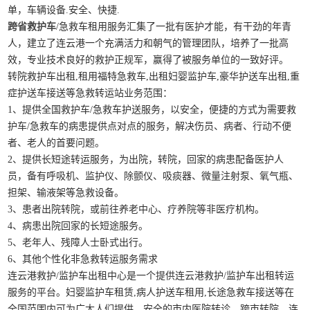
单，车辆设备.安全、快捷.
跨省救护车
/急救车租用服务汇集了一批有医护才能，有干劲的年青
人，建立了连云港一个充满活力和朝气的管理团队，培养了一批高
效，专业技术良好的救护正规军，赢得了被服务单位的一致好评。
转院救护车出租,租用福特急救车,出租妇婴监护车,豪华护送车出租,重
症护送车接送等急救转运站业务范围：
1、提供全国救护车/急救车护送服务，以安全，便捷的方式为需要救
护车/急救车的病患提供点对点的服务，解决伤员、病者、行动不便
者、老人的首要问题。
2、提供长短途转运服务，为出院，转院，回家的病患配备医护人
员，备有呼吸机、监护仪、除颤仪、吸痰器、微量注射泵、氧气瓶、
担架、输液架等急救设备。
3、患者出院转院，或前往养老中心、疗养院等非医疗机构。
4、病患出院回家的长短途服务。
5、老年人、残障人士卧式出行。
6、其他个性化非急救转运服务需求
连云港救护/监护车出租中心是一个提供连云港救护/监护车出租转运
服务的平台。妇婴监护车租赁,病人护送车租用,长途急救车接送等在
全国范围内可为广大人们提供、安全的市内医院转诊、跨市转院、连