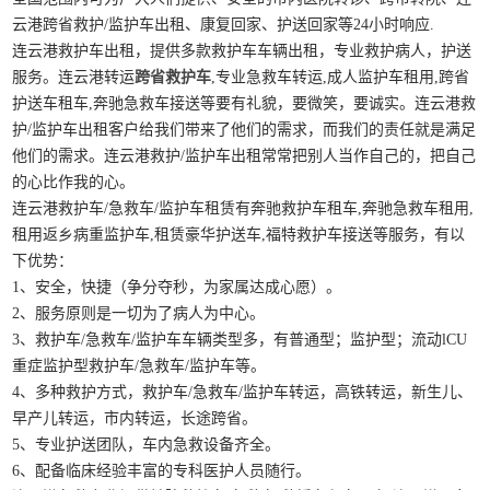
云港跨省救护/监护车出租、康复回家、护送回家等24小时响应.
连云港救护车出租，提供多款救护车车辆出租，专业救护病人，护送
服务。连云港转运
跨省救护车
,专业急救车转运,成人监护车租用,跨省
护送车租车,奔驰急救车接送等要有礼貌，要微笑，要诚实。连云港救
护/监护车出租客户给我们带来了他们的需求，而我们的责任就是满足
他们的需求。连云港救护/监护车出租常常把别人当作自己的，把自己
的心比作我的心。
连云港救护车/急救车/监护车租赁有奔驰救护车租车,奔驰急救车租用,
租用返乡病重监护车,租赁豪华护送车,福特救护车接送等服务，有以
下优势：
1、安全，快捷（争分夺秒，为家属达成心愿）。
2、服务原则是一切为了病人为中心。
3、救护车/急救车/监护车车辆类型多，有普通型；监护型；流动lCU
重症监护型救护车/急救车/监护车等。
4、多种救护方式，救护车/急救车/监护车转运，高铁转运，新生儿、
早产儿转运，市内转运，长途跨省。
5、专业护送团队，车内急救设备齐全。
6、配备临床经验丰富的专科医护人员随行。