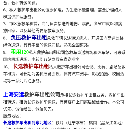
备，救护转运问题。
6、私人
救护车出租公司
健康护理，为生活不能自理，需要护理的人
群提供护理服务。
7、市区急救车租赁，专门负责接送外地伤、病员，各省市就医和病
愈回家，以及其他需要急救车服务。
负压救护车出租
8、
急救车辆长途转送病人，开通国内高速公路
绿色通道，具有丰富的运送司机，熟悉全国道路。
租用120
9、
私人
救护车出租公司
急救车直送机场和火车站，可联系
国内机场进场、中转到各站急救车直送业务。
长途救护车出租
10、
私人
救护车出租公司
会议、比赛、剧场急救
车租赁，可长期为各种展览会议、体育汽车赛事、影视拍摄、校园活
动等一系列活动服务。
上海安运
救护车出租公司
承接长途救护车出租业务，救护车出
租转运，租赁长途救护车运送，有劳客户上门察后诚信合作。本公司
优先、诚信经营、诚信优先。
服务地区：
长途救护车出租到东北地区
：铁岭（辽宁本省） 鹤岗（黑龙江各地）