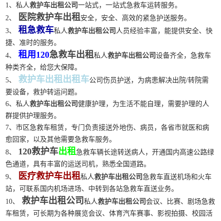
1、私人
救护车出租公司
一站式，一站式急救车运转服务。
医院救护车出租
2、
安全，安全、高效的紧急护送服务。
租急救车
3、
私人
救护车出租公司
人员经验丰富，能提供安全、快
捷、准时的服务。
租用120
急救车出租
4、
私人
救护车出租公司
设备齐全，急救车
种类齐全，给您大保障。
救护车出租出租车
5、
公司伤员护送，为病患解决出院/转院需
要设备，救护转运问题。
6、私人
救护车出租公司
健康护理，为生活不能自理，需要护理的人
群提供护理服务。
7、市区急救车租赁，专门负责接送外地伤、病员，各省市就医和病
愈回家，以及其他需要急救车服务。
120救护车
出租
8、
急救车辆长途转送病人，开通国内高速公路绿
色通道，具有丰富的运送司机，熟悉全国道路。
医疗救护车出租
9、
私人
救护车出租公司
急救车直送机场和火车
站，可联系国内机场进场、中转到各站急救车直送业务。
救护车出租公司
10、
私人
救护车出租公司
会议、比赛、剧场急救
车租赁，可长期为各种展览会议、体育汽车赛事、影视拍摄、校园活