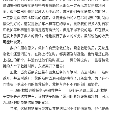
说如果他选择去接送那些需要救助的人那么一定表示着就是有利可
图，救护车出租也是以救人为中心的，每次他们去接送病人的时候，
一定都是保持着比较高的速度，让需要救治的人在尽可能短的时间内
接受到好的，这就是救护车出租存在的意义，虽然我们很多人对石家
庄救护车出租这件事情是抱有看法的，但是不得不说的是。它在很大
程度上承担了救人的责任，他也履行了救人的义务。虽然说他的收费
可能比较高。
救护车顾名思义，救护车负责急救任务。紧急救助伤员，无论是
急救车还是消防车，在路上行驶时，都需要及时避免。也许是您在路
上挡住的那个，并没有让他们及时通过。一两分钟之内，一些等待救
援的人**了救援时间，永远离开了世界！
因此，当您看到这些带有紧急任务的车辆时，请及时避开，及时
避开，并及时避开！您的及时回避可能是挽救了几条生命。为了在不
同情况下响应不同的急救任务，救护车也有不同的部门和协作。
一.通用救援运输任务-运输救护车 我们在道路上常见的救护
车类型是运送救护车，该救护车配备了常用的紧急设备和急救，可以
为现场的伤员提供简单的紧急。
当然，这辆救护车只能救助并护送状况不佳的伤病员。他也是基