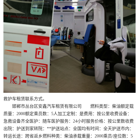
救护车租赁联系方式。
邯郸市丛台区安鑫汽车租赁有限公司 燃料类型：柴油额定载
质量：2000额定乘员数：5人加工定制：是费用：按公里收费设备：
急救设备齐全医护：随车医护服务：24小时服务价格：按公里数收费
出院：护送到家转院：**护送站点：全国均有时间：全天护送市内：
转运长途：跨省返乡燃料种类：柴油承载重量：2000乘员/座位数：5