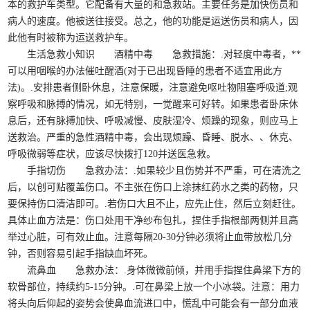
本的救护车类型。它配备有大量的和急救站。主要任务是加快伤员和
病人的速度。他被送往接受。总之，他的功能是运送伤员和病人，因
此他有时被称为运送救护车。
生活急救小知识 酒精中毒 急救措施：.对轻度中毒者，**
可以用咽喉的办法催吐醒酒(对于已出现昏睡的患者不适宜用此方
法)。.安排患者侧卧休息，注意保暖，注意避免呕吐物阻塞呼吸道;观
察呼吸和脉搏的情况，如无特别，一觉醒来可好转。如果患者卧床休
息后，还有脉搏加快、呼吸减慢、皮肤湿冷、烦躁的现象，则应马上
送救治。严重的急性酒精中毒，会出现烦躁、昏睡、脱水、、休克、
呼吸微弱等症状，应该尽快拨打120并送医急救。
手指切伤 急救办法：.如果较少且伤势并不严重，可在清洗之
后，以创可贴覆盖伤口。不主张在伤口上涂抹红药水之类的药物，只
要保持伤口清洁即可。.若伤口大且不止，应先止住，然后立刻赶往。
具体止血方法是：伤口处用干净纱布包扎，捏住手指根部两侧并且高
举过心脏，可有效止血。注意每隔20-30分钟必须将止血带放松几分
钟，否则容易引起手指缺血坏死。
流鼻血 急救办法：.身体微微前倾，并用手指捏住鼻梁下方的
软骨部位，持续约5-15分钟。.可在鼻梁上放一个小冰袋。注意：用力
将头向后仰起的姿势会使鼻血流进口中，慌乱中可能会有一部分血液