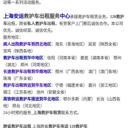
动等一系列活动服务。
上海安运
救护车出租服务
中心
承接救护车租赁业务，
120救护
车
出租，跨省
私人救护车出租
，有劳客户上门察后诚信合作。本公司
优先、诚信经营、诚信优先。
服务地区：
病人出院救护车到西北地区
：海东（青海地区） 延安（陕西全省）
宝鸡（陕西各地）
救护车出租到华中地区
：信阳（河南本省） 娄底（湖南本省） 鄂州
（湖北） 郑州（河南地区）
长途救护车出租到华南地区
：梧州（广西各地） 澳门（澳门各地）
珠海（广东全省）
救护车出租转运到华东地区
：宁德（福建本省） 嘉兴（浙江地区）
镇江（江苏各地） 池州（安徽全省）
高铁转运救护车接送到华北地区
：鄂尔多斯（内蒙） 长治（山西各
地） 邢台（河北地区）
24小时预约服务_
上海救护车租赁
联系方式。
跨省救护车出租
上海跨省
救护车电话
120救护车