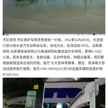
市区转院:市区救护车租赁患者统一价格，30公里以内400元，长途旅
行部分按长途汽车站租金征收。进站月台，机场加收100元。远距离
转院:长距离跨省转院分为普通转院和重症监护车转院，费用8-10元/
公里。配有急救医生，急救设备，无创呼吸机，除颤设备等。用药要
根据病情选择合适的药物。医疗:为大型体育赛事、展览、表演等大型
活动提供医疗保障；每天1500-2000元(8小时)的运输车辆和急救护理
PChDGfmJ