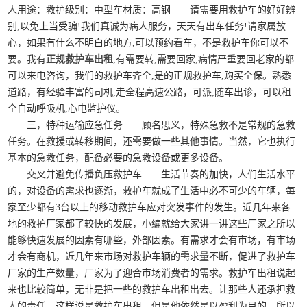
人用途：救护级别：中型车材质：高钢 请需要用救护车的好好辨
别,以免上当受骗!我们真诚为病人服务，天天有出车任务!请家属放
心，如果有什么不明白的地方,可以预约看车，不是救护车你可以不
要。我有
正规救护车出租
,有需要转,需要回家,病情严重要回老家的都
可以来电咨询，我们的救护车齐全,是的正规救护车,购买全保。熟悉
道路，有经验丰富的司机,走全程高速公路，可派,随车出诊，可以租
全自动呼吸机,心电监护仪。
三，特种运输应急任务 顾名思义，特殊急救不是常规的急救
任务。在救援或转移期间，还需要做一些其他事情。当然，它也执行
基本的急救任务，配备必要的急救设备或更多设备。
交叉并避免传播负压救护车 生活节奏的加快，人们生活水平
的，对设备的需求也逐渐，救护车就成了生活中必不可少的车辆，每
家至少都有3台以上的移动救护车应对突发事件的发生。近几年来各
地的救护厂家都了较快的发展，小编就给大家讲一讲这些厂家之所以
能够快速发展的因素有哪些，外部因素。有需求才会有市场，有市场
才会有商机，近几年来市场对救护车辆的需求量不断，促进了救护车
厂家的生产数量，厂家为了迎合市场消费者的需求。救护车出租说起
来也比较简单，无非是把一些的救护车出租出去。让那些人还承担救
人的责任，这样说是救护车出租。但是他依然是以盈利为目的，所以