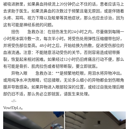
被吸进肺里，如果鼻血持续流上20分钟仍止不住的话，患者应该马上
去求助于医生。如果流鼻血的次数过于频繁且毫无原因，或是伴随着
头疼、耳鸣、视力下降以及眩晕等其他症状，那么也应去诊治，因为
这有可能是神经系统的问题。
扭伤 急救办法：在扭伤发生的24小时之内，尽量做到每隔一
小时用冰袋冷敷一次，每次半小时。将受伤处用弹性压缩绷带包好，
并将受伤部位垫高。48小时之后，开始给换为热敷，促进受伤部位的
血液流通。注意：不能随意活动受伤的关节，否则容易造成韧带撕
裂，恢复起来相对困难。如果经过12小时仍旧疼痛且行动不便，那么
有可能是骨折、肌肉拉伤或者韧带断裂，要立即就医。
异物入眼 急救办法：**是频繁地眨眼，用泪水将异物冲出。
或用纯净水冲洗眼睛，切忌揉眼，无论多么细小的异物都会划伤眼角
膜并导致感染。如果异物进入眼部较深的位置，或经过自我处理后眼
部仍旧不适，那么务必立即就医，请医生来处理。
-//-
VowfDpLz。