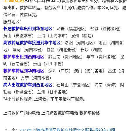
上海安运
救护车出租公司
承接救护车出租业务，跨省
私人救护
车出租
，救护车转运，有劳客户上门察后诚信合作。本公司优先、诚
信经营、诚信优先。
服务地区：
长途救护车出租到华东地区
：龙岩（福建地区） 盐城（江苏各地）
黄山（安徽本省） 上海（上海本市） 泉州（福建）
高铁转运救护车接送到华中地区
：洛阳（河南地区） 湘西（湖南各
地） 漯河（河南本省） 宜昌（湖北全省） 长沙（湖南）
救护车出租到西南地区
：黔西南（贵州地区） 毕节（贵州各地） 昆
明（云南全省） 乐山（四川本省）
救护车转运到华南地区
：深圳（广东） 澳门（澳门各地） 昌江（海
南各地） 万宁（海南本省）
病人出院救护车到西北地区
：石嘴山（宁夏地区） 海南（青海） 阿
勒泰（新疆全省） 兰州（甘肃各地）
24小时预约服务_上海救护车车电话叫车服务。
上海救护车预约电话 上海跨省
救护车电话
救护车价格
上一个：
2023年上海市杨浦区救护车转运怎么联系-救护车出租