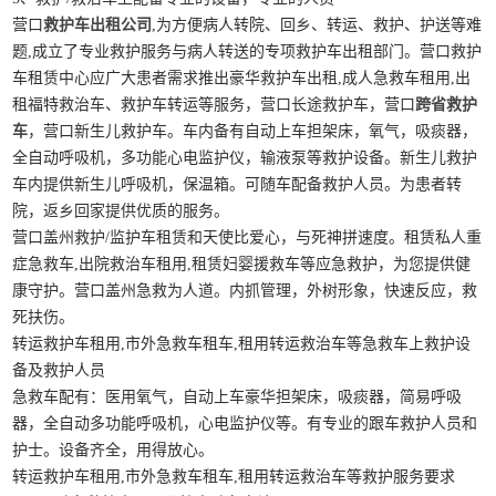
营口
救护车出租公司
,为方便病人转院、回乡、转运、救护、护送等难
题,成立了专业救护服务与病人转送的专项救护车出租部门。营口救护
车租赁中心应广大患者需求推出豪华救护车出租,成人急救车租用,出
租福特救治车、救护车转运等服务，营口长途救护车，营口
跨省救护
车
，营口新生儿救护车。车内备有自动上车担架床，氧气，吸痰器，
全自动呼吸机，多功能心电监护仪，输液泵等救护设备。新生儿救护
车内提供新生儿呼吸机，保温箱。可随车配备救护人员。为患者转
院，返乡回家提供优质的服务。
营口盖州救护/监护车租赁和天使比爱心，与死神拼速度。租赁私人重
症急救车,出院救治车租用,租赁妇婴援救车等应急救护，为您提供健
康守护。营口盖州急救为人道。内抓管理，外树形象，快速反应，救
死扶伤。
转运救护车租用,市外急救车租车,租用转运救治车等急救车上救护设
备及救护人员
急救车配有：医用氧气，自动上车豪华担架床，吸痰器，简易呼吸
器，全自动多功能呼吸机，心电监护仪等。有专业的跟车救护人员和
护士。设备齐全，用得放心。
转运救护车租用,市外急救车租车,租用转运救治车等救护服务要求