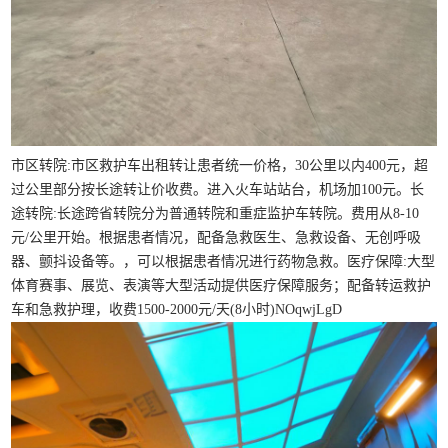
市区转院:市区救护车出租转让患者统一价格，30公里以内400元，超
过公里部分按长途转让价收费。进入火车站站台，机场加100元。长
途转院:长途跨省转院分为普通转院和重症监护车转院。费用从8-10
元/公里开始。根据患者情况，配备急救医生、急救设备、无创呼吸
器、颤抖设备等。，可以根据患者情况进行药物急救。医疗保障:大型
体育赛事、展览、表演等大型活动提供医疗保障服务；配备转运救护
车和急救护理，收费1500-2000元/天(8小时)NOqwjLgD