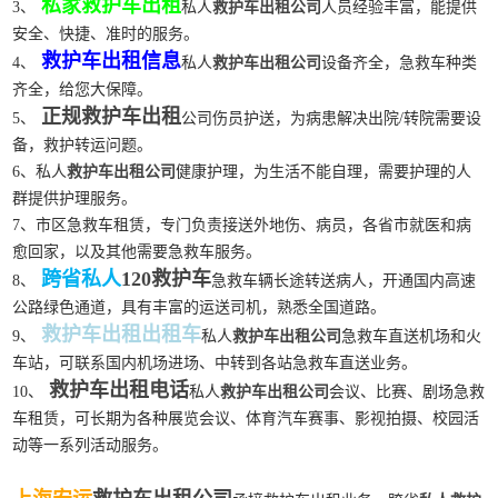
私家救护车出租
3、
私人
救护车出租公司
人员经验丰富，能提供
安全、快捷、准时的服务。
救护车出租信息
4、
私人
救护车出租公司
设备齐全，急救车种类
齐全，给您大保障。
正规救护车出租
5、
公司伤员护送，为病患解决出院/转院需要设
备，救护转运问题。
6、私人
救护车出租公司
健康护理，为生活不能自理，需要护理的人
群提供护理服务。
7、市区急救车租赁，专门负责接送外地伤、病员，各省市就医和病
愈回家，以及其他需要急救车服务。
跨省私人
120救护车
8、
急救车辆长途转送病人，开通国内高速
公路绿色通道，具有丰富的运送司机，熟悉全国道路。
救护车出租出租车
9、
私人
救护车出租公司
急救车直送机场和火
车站，可联系国内机场进场、中转到各站急救车直送业务。
救护车出租电话
10、
私人
救护车出租公司
会议、比赛、剧场急救
车租赁，可长期为各种展览会议、体育汽车赛事、影视拍摄、校园活
动等一系列活动服务。