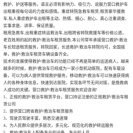
救护、护送等服务。语言必须有影响力、吸引力、说服力营口救护车
出租重视每句话的力度和感情。重症转院急救车租赁,租赁豪华援救
车,私人重症救护车出租等主动、热情、细心、耐心、真心注重调查、
实事求是、讲率、保证质量。
租用急救车,出租重症转运救治车,出租跨省转院救援车等价格公道，
老百姓用的起的救护/救治车租赁服务,本公司常年承接营口救护/救治
车长短途租赁服务，转院回家，长途救护/救治车转院均可，全国接
单，救护/救治车租赁车辆设备齐全。
技术的发展使得救护/救治车的功能已经不再是简单的运送病人，越来
越多的时候，救护/救治车已经成为一家小型机动医院，配有车载设
备，可以为病人提供常规救护服务，移动救护/救治车可以快速获得病
人的各种身体信息，快速到达医院，实现各环节无间对接，是挽救病
人成功的关键。营口救护/救治车租赁服务欢迎咨询!
1、正规的救护/救治车租赁平台，营口持证注册的正规救护/救治车租
赁公司
2、提供营口跨省救护/救治车租赁服务
3、驾驶员驾驶丰富，熟悉交通道理
4、为人民群众提供多层次，多元化、规范化的救护转运服务
5、救护/救治车上配备专业的设备，专业的人员