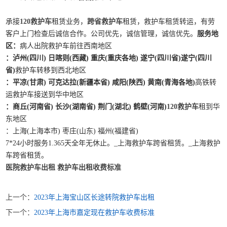
承接
120救护车
租赁业务，
跨省救护车
租赁，救护车租赁转运，有劳
客户上门检查后诚信合作。公司优先，诚信管理，诚信优先。
服务地
区：
病人出院救护车前往西南地区
：泸州(四川) 日喀则(西藏) 重庆(重庆各地) 遂宁(四川省)遂宁(四川
省)
救护车转移到西北地区
：平凉(甘肃) 可克达拉(新疆本省) 咸阳(陕西) 黄南(青海各地)
高铁转
运救护车接送到华中地区
：商丘(河南省) 长沙(湖南省) 荆门(湖北) 鹤壁(河南)
120救护车
租到华
东地区
：上海(上海本市) 枣庄(山东) 福州(福建省)
7*24小时服务1.365天全年无休止。_上海救护车跨省租赁。_上海救护
车跨省租赁。
医院救护车出租
救护车出租收费标准
上一个：
2023年上海宝山区长途转院救护车出租
下一个：
2023年上海市嘉定现在救护车收费标准