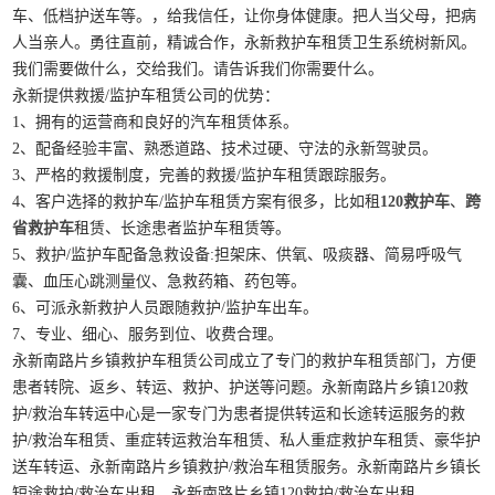
车、低档护送车等。，给我信任，让你身体健康。把人当父母，把病
人当亲人。勇往直前，精诚合作，永新救护车租赁卫生系统树新风。
我们需要做什么，交给我们。请告诉我们你需要什么。
永新提供救援/监护车租赁公司的优势：
1、拥有的运营商和良好的汽车租赁体系。
2、配备经验丰富、熟悉道路、技术过硬、守法的永新驾驶员。
3、严格的救援制度，完善的救援/监护车租赁跟踪服务。
4、客户选择的救护车/监护车租赁方案有很多，比如租
120救护车
、
跨
省救护车
租赁、长途患者监护车租赁等。
5、救护/监护车配备急救设备:担架床、供氧、吸痰器、简易呼吸气
囊、血压心跳测量仪、急救药箱、药包等。
6、可派永新救护人员跟随救护/监护车出车。
7、专业、细心、服务到位、收费合理。
永新南路片乡镇救护车租赁公司成立了专门的救护车租赁部门，方便
患者转院、返乡、转运、救护、护送等问题。永新南路片乡镇120救
护/救治车转运中心是一家专门为患者提供转运和长途转运服务的救
护/救治车租赁、重症转运救治车租赁、私人重症救护车租赁、豪华护
送车转运、永新南路片乡镇救护/救治车租赁服务。永新南路片乡镇长
短途救护/救治车出租，永新南路片乡镇120救护/救治车出租。