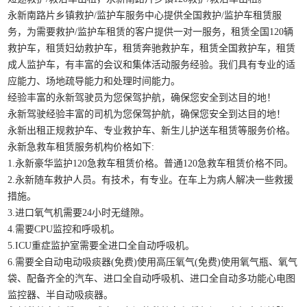
永新南路片乡镇救护/监护车服务中心提供全国救护/监护车租赁服
务，为需要救护/监护车租赁的客户提供一对一服务，租赁全国120辆
救护车，租赁妇幼救护车，租赁奔驰救护车，租赁全国救护车，租赁
成人监护车，有丰富的会议和集体活动服务经验。我们具有专业的适
应能力、场地疏导能力和处理时间能力。
经验丰富的永新驾驶员为您保驾护航，确保您安全到达目的地！
永新驾驶经验丰富的司机为您保驾护航，确保您安全到达目的地！
永新出租正规救护车、专业救护车、新生儿护送车租赁等服务价格。
永新急救车租赁服务机构价格如下:
1.永新豪华监护120急救车租赁价格。普通120急救车租赁价格不同。
2.永新随车救护人员。有技术，有专业。在车上为病人解决一些救援
措施。
3.进口氧气机需要24小时无缝隙。
4.需要CPU监控和呼吸机。
5.ICU重症监护室需要全进口全自动呼吸机。
6.需要全自动电动吸痰器(免费)使用高压氧气(免费)使用氧气瓶、氧气
袋、配备齐全的汽车、进口全自动呼吸机、进口全自动多功能心电图
监控器、半自动吸痰器。