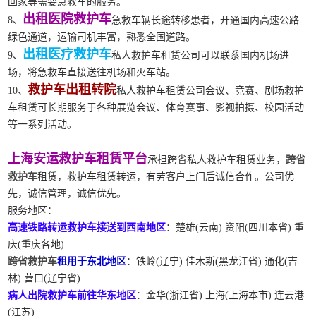
回家等需要急救车的服务。
出租医院救护车
8、
急救车辆长途转移患者，开通国内高速公路
绿色通道，运输司机丰富，熟悉全国道路。
出租医疗救护车
9、
私人救护车租赁公司可以联系国内机场进
场，将急救车直接送往机场和火车站。
救护车出租转院
10、
私人救护车租赁公司会议、竞赛、剧场救护
车租赁可长期服务于各种展览会议、体育赛事、影视拍摄、校园活动
等一系列活动。
上海安运救护车租赁平台
承担跨省私人救护车租赁业务，
跨省
救护车
租赁，救护车租赁转运，有劳客户上门后诚信合作。公司优
先，诚信管理，诚信优先。
服务地区：
高速铁路转运救护车接送到西南地区
：楚雄(云南) 资阳(四川本省) 重
庆(重庆各地)
跨省救护车
租用于东北地区
：铁岭(辽宁) 佳木斯(黑龙江省) 通化(吉
林) 营口(辽宁省)
病人出院救护车前往华东地区
：金华(浙江省) 上海(上海本市) 连云港
(江苏)