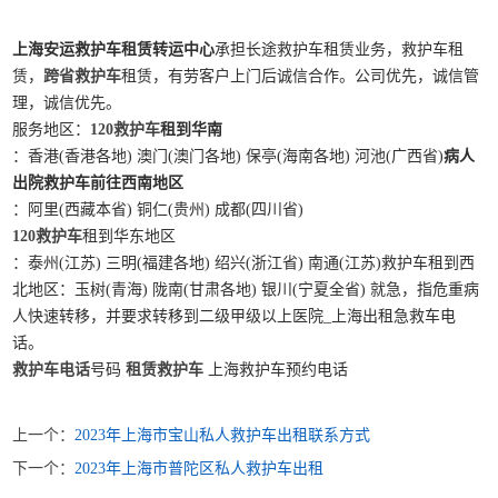
上海安运救护车租赁转运中心
承担长途救护车租赁业务，救护车租
赁，
跨省救护车
租赁，有劳客户上门后诚信合作。公司优先，诚信管
理，诚信优先。
服务地区：
120救护车
租到华南
：香港(香港各地) 澳门(澳门各地) 保亭(海南各地) 河池(广西省)
病人
出院救护车前往西南地区
：阿里(西藏本省) 铜仁(贵州) 成都(四川省)
120救护车
租到华东地区
：泰州(江苏) 三明(福建各地) 绍兴(浙江省) 南通(江苏)救护车租到西
北地区：玉树(青海) 陇南(甘肃各地) 银川(宁夏全省) 就急，指危重病
人快速转移，并要求转移到二级甲级以上医院_上海出租急救车电
话。
救护车电话
号码
租赁救护车
上海救护车预约电话
上一个：
2023年上海市宝山私人救护车出租联系方式
下一个：
2023年上海市普陀区私人救护车出租