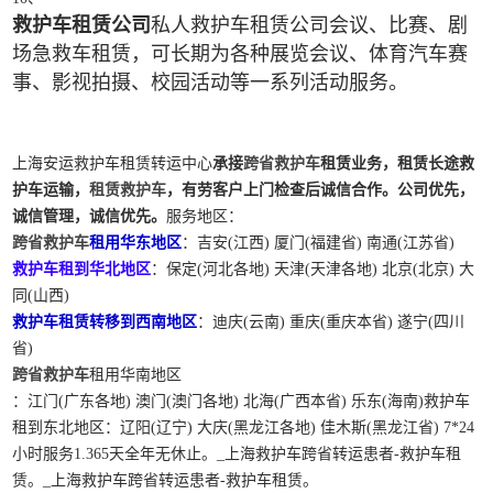
救护车租赁公司
私人救护车租赁公司会议、比赛、剧
场急救车租赁，可长期为各种展览会议、体育汽车赛
事、影视拍摄、校园活动等一系列活动服务。
上海安运救护车租赁转运中心
承接
跨省救护车
租赁业务，租赁长途救
护车运输，
租赁救护车
，有劳客户上门检查后诚信合作。公司优先，
诚信管理，诚信优先。
服务地区：
跨省救护车
租用华东地区
：吉安(江西) 厦门(福建省) 南通(江苏省)
救护车租到华北地区
：保定(河北各地) 天津(天津各地) 北京(北京) 大
同(山西)
救护车租赁转移到西南地区
：迪庆(云南) 重庆(重庆本省) 遂宁(四川
省)
跨省救护车
租用华南地区
：江门(广东各地) 澳门(澳门各地) 北海(广西本省) 乐东(海南)救护车
租到东北地区：辽阳(辽宁) 大庆(黑龙江各地) 佳木斯(黑龙江省) 7*24
小时服务1.365天全年无休止。_上海救护车跨省转运患者-救护车租
赁。_上海救护车跨省转运患者-救护车租赁。