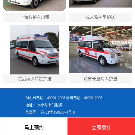
上海救护车出租
成人监护型护送
院后返乡转院护送
跨省长途病人护送
24小时电话：4009012096 值班电话：4009012096
地址： 24小时上门服务
备案号：
苏ICP备19053674号-8
马上预约
立即拨打
首页
产品
联系
顶部