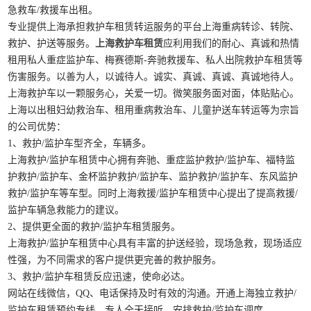
急救车/救援车出租。
专业提供上海承担救护车租赁转运服务的平台上海重病转诊、转院、
救护、护送等服务。
上海救护车租赁
应利用我们的耐心、真诚和热情
租用私人重症监护车、梅赛德斯-奔驰救援车、私人出院救护车租赁等
伤害服务。以善为人，以诚待人。诚实、真诚、真诚、真诚地待人。
上海救护车以一颗服务心，关爱一切。微笑服务面对面，体贴贴心。
上海以出租妇幼救治车、租用重病救治车、儿童护送车转运等为宗旨
的公司优势：
1、救护/监护车型齐全，车辆多。
上海救护/监护车租赁中心拥有奔驰、重症监护救护/监护车、福特监
护救护/监护车、金杯监护救护/监护车、监护救护/监护车、东风监护
救护/监护车等车型。同时上海救援/监护车租赁中心提出了提高救援/
监护车辆急救能力的建议。
2、提供更全面的救护/监护车租赁服务。
上海救护/监护车租赁中心具有丰富的护送经验，现场急救，现场适应
性强，为不同需求的客户提供更完善的救护服务。
3、救护/监护车租赁反应迅速，使命必达。
网站在线微信，QQ、电话保持及时有效的沟通。开通上海独立救护/
监护车租赁预约专线，专人全天接听，安排救护/监护车调度。