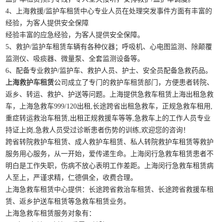
4、上海救援/监护车租赁中心专业人员在处理突发事件方面有丰富的
经验，为客人提供安全保障
经验丰富的应急经验，为客人提供安全保障。
5、救护/监护车租赁车辆有各种仪器；呼吸机、心电图监测、除颠覆
监测仪、吸痰器、微量泵、全套监测设备等。
6、配备专业救护/监护车、救护人员、护士、安全员配备急救药品。
上海救护车租赁
公司成立了专门的救护车租赁部门，方便患者转院、
返乡、转运、救护、护送等问题。上海提供急救车租赁上海出租急救
车，上海急救车999/120出租,长途跨省出租急救车，正规急救车租用,
重症转运救治车租赁,出租正规救援车等等,急救车上的工作人员专业
持证上岗,急救人员受过诊断患者伤势的训练,欢迎您的咨询！
跨省转院救护车租赁、成人救护车租赁、私人转院救护车租赁等救护
服务用心服务，从一开始，爱传递生命。上海闵行急救车租赁患者不
明白是工作失职，伤病不放心表明工作差距。上海闵行急救车租赁病
人至上，严谨求精，仁德俱全，收费合理。
上海急救车租赁中心提供：长途跨省救治车租赁、长途跨省救援车租
赁、返乡护送车租赁等急救车租赁业务。
上海急救车租赁服务对象有：