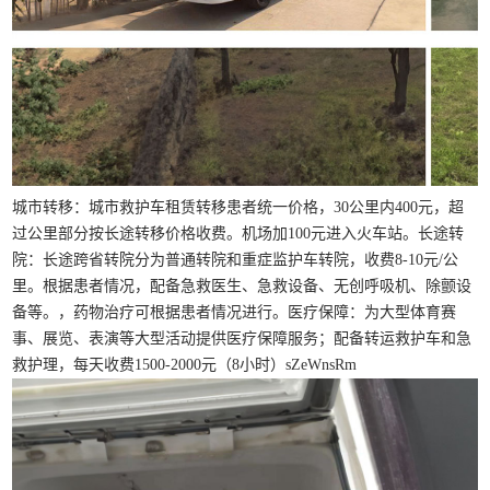
城市转移：城市救护车租赁转移患者统一价格，30公里内400元，超
过公里部分按长途转移价格收费。机场加100元进入火车站。长途转
院：长途跨省转院分为普通转院和重症监护车转院，收费8-10元/公
里。根据患者情况，配备急救医生、急救设备、无创呼吸机、除颤设
备等。，药物治疗可根据患者情况进行。医疗保障：为大型体育赛
事、展览、表演等大型活动提供医疗保障服务；配备转运救护车和急
救护理，每天收费1500-2000元（8小时）sZeWnsRm