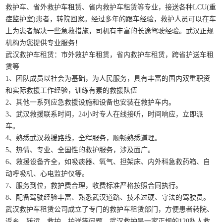
救护车、省外救护车租赁、省内救护车租赁等专业，接送各种LCU(重
症监护室)患者，转院回家。经过多年的跟车经验，救护人员可以在车
上为患者解决一些急救措施，司机有丰富的长途驾驶经验。武汉正规
机构为您提供专业服务！
武汉救护车租赁：市外救护车租赁，省内救护车租赁，跨省护送车租
赁等
1、团队成员以社会为基础，为人民服务，具有丰富的国内双重职资
和实际救援工作经验，训练有素的救援队伍
2、其他一系列应急救援设施和设备也安装在救护车内。
3、武汉救援联系时间，24小时专人在线接听，时间响应，立即派
车。
4、熟悉武汉救援路线，全程服务，顺畅熟悉道理。
5、热情、专业、全国性的救护服务，涉及面广。
6、救援设备齐全，如吸痰器、氧气、担架床、内外科急救药箱、自
动呼吸机、心电监护仪等。
7、服务到位，救护费合理，收费标准严格按照合同执行。
8、配备驾驶经验丰富、熟悉武汉道路、技术过硬、守法的驾驶员。
武汉救护车租赁公司成立了专门的救护车租赁部门，方便患者转院、
返乡、转运、救护、护送等问题。武汉救护是一家正规的120私人救