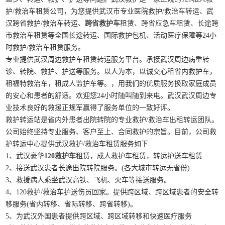
护/救治车租赁公司，为您提供武汉市专业医院救护/救治车转运、武
汉跨省救护/救治车转运、
跨省救护车
租赁、跨省应急车租赁、长途跨
市救治车租赁等全国长途转运、国际救护包机、活动医疗保障等24小
时救护/救治车租赁服务。
专业提供武汉周边救护车租赁转运服务平台。承接武汉周边病重转
诊、转院、救护、护送等服务。以人为本，以诚交心租省内救护车，
租福特救治车，租成人监护车等。，用我们的优质服务换取家庭成员
的安心和患者的舒适。欢迎您24小时随叫随到来电。武汉武汉周边专
业技术良好的救援正规军赢得了服务单位的一致好评。
救护转运站是省内外患者出院转院的专业救护/救治车出租转运团队。
公司始终坚持专业服务、客户至上、合同救护的宗旨。目前，公司救
护转运中心提供武汉救护/救治车租赁服务如下:
1、武汉豪华
120救护车
租赁，成人救护车租赁，转运护送车租赁
2、接送武汉患者长途出院转院服务。(各大城市转运无省份)
3、救援病人乘坐武汉高铁、飞机、火车等接送服务。
4、120救护/救治车护送伤员回家。提供跨区域、跨区域患者的安全转
移服务(省内转移、省际转移、跨省转移)。
5、为武汉外国患者提供跨区域、跨区域转移和快速医疗服务