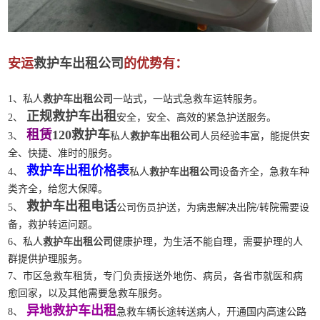
安运
救护车出租公司
的优势有：
1、私人
救护车出租公司
一站式，一站式急救车运转服务。
正规救护车出租
2、
安全，安全、高效的紧急护送服务。
租赁
120救护车
3、
私人
救护车出租公司
人员经验丰富，能提供安
全、快捷、准时的服务。
救护车出租价格表
4、
私人
救护车出租公司
设备齐全，急救车种
类齐全，给您大保障。
救护车出租电话
5、
公司伤员护送，为病患解决出院/转院需要设
备，救护转运问题。
6、私人
救护车出租公司
健康护理，为生活不能自理，需要护理的人
群提供护理服务。
7、市区急救车租赁，专门负责接送外地伤、病员，各省市就医和病
愈回家，以及其他需要急救车服务。
异地救护车出租
8、
急救车辆长途转送病人，开通国内高速公路