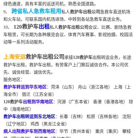
绿色通道，具有丰富的运送司机，熟悉全国道路。
跨省私人急救车租用
9、
私人
救护车出租公司
急救车直送机场
和火车站，可联系国内机场进场、中转到各站急救车直送业务。
120救护车
出租
10、
私人
救护车出租公司
会议、比赛、剧场急救
车租赁，可长期为各种展览会议、体育汽车赛事、影视拍摄、校园活
动等一系列活动服务。
上海安运
救护车出租公司
承接
120救护车
出租转运业务，长途
救护车出租，救护车出租，有劳客户上门察后诚信合作。本公司优
先、诚信经营、诚信优先。
服务地区：
救护车转运到华东地区
：菏泽（山东） 舟山（浙江各地） 上海（上
海全市） 宿迁（江苏全省）
120救护车
出租到华南地区
：河源（广东本省） 香港（香港各地） 琼
中（海南地区）
救护车出租转运到东北地区
：长春（吉林） 松原（吉林各地） 沈阳
（辽宁地区） 鸡西（黑龙江全省）
病人出院救护车到西南地区
：毕节（贵州本省） 重庆（重庆） 攀枝