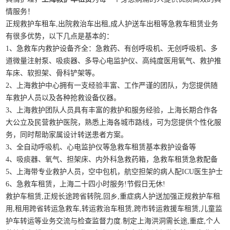
情服务！
正规救护车租车,出院救治车出租,成人护送车出租等急救车租赁业务
有很多优势，以下几点是基本的：
1、急救车内救护设备齐全：急救药、有创呼吸机、无创呼吸机、多
道微量注射泵、吸痰器、多导心电监护仪、高纯度医用氧气、救护推
车床、软担架、骨科铲架等。
2、上海救护中心拥有一支经验丰富、工作严谨的团队，为您提供随
车救护人员以及各种抢救设备仪器。
3、上海救护团队人员具有丰富的救护和服务经验，上海长期合作各
大公立及民营救护医院，熟悉上海各城市路线，可为您提供个性化服
务，同时帮助家属设计转送患者方案。
3、全自动呼吸机、心电监护仪等急救车租赁基本救护设备等
4、吸痰器、氧气、担架床、内外科急救药箱，急救车租赁急救配备
5、上海带专业救护人员，空中包机，航空担架的病人配ICU医生护士
6、急救车租赁，上海二十四小时服务!节假日无休!
救护车租赁,正规长途跨省转院,回乡,重症病人护送加强正规救护车租
用,租用跨省转运急救车,转运救治车租赁,跨市转运救援车租赁,儿童监
护车转运等业务交流与检查监督力度.制定上海洪洞需长途,重症,个人