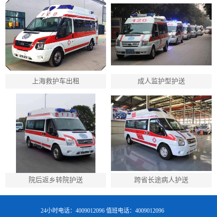
上海救护车出租
成人监护型护送
院后返乡转院护送
跨省长途病人护送
24小时电话：4009012096 值班电话：4009012096