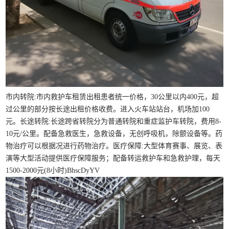
市内转院:市内救护车租赁出租患者统一价格，30公里以内400元，超
过公里的部分按长途出租价格收费。进入火车站站台，机场加100
元。长途转院:长途跨省转院分为普通转院和重症监护车转院，费用8-
10元/公里。配备急救医生，急救设备，无创呼吸机，除颤设备等。药
物治疗可以根据况进行药物治疗。医疗保障:大型体育赛事、展览、表
演等大型活动提供医疗保障服务；配备转运救护车和急救护理，每天
1500-2000元(8小时)BhscDyYV