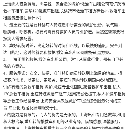
上海病人紧急转院，需要找一家合适的救护/救治车出租公司预订跨市
救护车租车,豪华120
急救车出租
,长途跨市救治车租赁等救护/救治车出
租服务应该注意什么？
1、最重要的就是要具备病人转院途中所需要的救护设备，氧气罐，
吸痰器，呼吸机，必要时需要有救护人员专业护送。当然这些都要根
据病人需求配置。
2、算好转院时差，确定好转院时间和路线，以最快的速度，安全到
达目的地，这时候就要和救护/救治车出租公司做好转运方案。
3、上海正规的救护/救治车出租公司，常年从事此行业，都有自己必
备的方案的。
4、服务承诺：安全、快捷、准时将伤病员转送到上海目的地点。根
据客户需求，以更快、更服务、更短时间内转送到国内各地医院。
训练有素的急救车租赁,救护,救援专业化团队,
跨省救护车出租
,私人
120急救车租赁,重症转院救治车租车,租用跨省救援车,私人护送车租赁
等急救工作经验丰富.上海安全高效是救护车租赁综合服务公司的宗
旨.专业化,规范化管理服务于民.
人的能力是有限的，而人的努力是无限的。上海出租专用急救车,租用
私人救治车,重症转院援救车租用等从业有缘，借福感恩,温馨服务，
真情护理，
上海救护车租赁
为每一个身患病痛的人提供优质高效的真