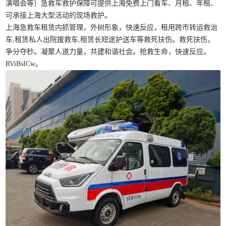
演唱会等）急救车救护保障可提供上海免费上门看车、月租、年租、
可承接上海大型活动的现场救护。
上海急救车租赁内抓管理，外树形象，快速反应，租用跨市转运救治
车,租赁私人出院援救车,租赁长短途护送车等救死扶伤。救死扶伤，
争分夺秒。凝聚人道力量，共建和谐社会。抢救生命，快速反应。
RViBsICw。