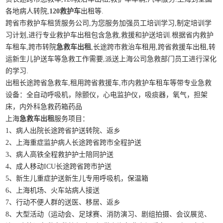
各地病人转院,
120救护车
出租等.
跨省市救护车租赁服务公司,为您服务加强员工培训学习,制定培训学
习计划,进行专业救护车出租包含急救,救援和护送培训.根据省内救护
车租车,跨市转院
急救车出租
,长途跨市救治车租用,跨省救援车出租,转
运新生儿护送车等急救工作需要,派送上海公司急救部门员工进行深化
的学习.
出租长途跨省急救车,租用跨省救援车,市内救护车租车等带专业急救
设备：全自动呼吸机，除颤仪，心电监护仪，吸痰器，氧气，担架
床，内外科急救药箱药品
上海
急救车出租
服务项目：
1、病人出院长途跨省护送转院、返乡
2、上海重症监护病人长途跨省跨市全程护送
3、病人高铁全程救护护士陪同护送
4、成人移动ICU长途跨省跨市护送
5、新生儿重症护送新生儿专用呼吸机，保温箱
6、上海机场、火车站病人接送
7、行动不便人群的送医、移居、返乡
8、大型活动（运动会、足球赛、消防演习、剧组拍摄、会议展览、