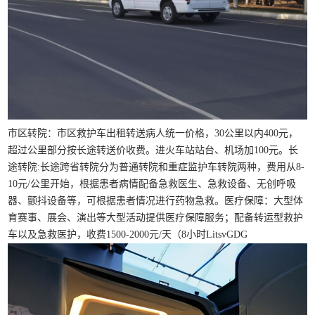
市区转院：市区救护车出租转送病人统一价格，30公里以内400元，
超过公里部分按长途转送价收费。进火车站站台、机场加100元。长
途转院:长途跨省转院分为普通转院和重症监护车转院两种，费用从8-
10元/公里开始，根据患者病情配备急救医生、急救设备、无创呼吸
器、颤抖设备等，可根据患者情况进行药物急救。医疗保障：大型体
育赛事、展会、演出等大型活动提供医疗保障服务；配备转运型救护
车以及急救医护，收费1500-2000元/天（8小时LitsvGDG