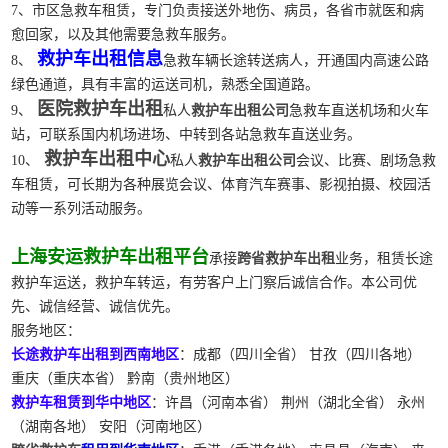
7、市区急救车租赁，专门负责接送外地伤、病员，各省市就医和病
愈回家，以及其他需要急救车服务。
救护车出租信息
8、
急救车辆长途转送病人，开通国内高速公路
绿色通道，具有丰富的运送司机，熟悉全国道路。
医院救护车出租
9、
私人
救护车出租公司
急救车直送机场和火车
站，可联系国内机场进场、中转到各站急救车直送业务。
救护车出租中心
10、
私人
救护车出租公司
会议、比赛、剧场急救
车租赁，可长期为各种展览会议、体育汽车赛事、影视拍摄、校园活
动等一系列活动服务。
上海安运救护车出租平台
承接
跨省救护车出租
业务，租赁长途
救护车运送，救护车转运，有劳客户上门察后诚信合作。本公司优
先、诚信经营、诚信优先。
服务地区：
长途救护车出租到西南地区
：成都（四川全省） 甘孜（四川各地）
重庆（重庆本省） 黔南（贵州地区）
救护车租赁到华中地区
：许昌（河南本省） 荆州（湖北全省） 永州
（湖南各地） 安阳（河南地区）