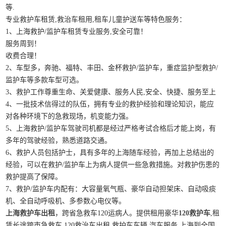
等.
专业救护车租赁,救治车租用,租车儿童护送车等特色服务：
1、上海救护/监护车租赁专业服务,安全可靠！
服务周到！
收费合理！
2、车型多，奔驰、福特、丰田、金杯救护/监护车，重症监护型救护/
监护车等多款车型可选。
3、救护工作尊重生命、关爱健康、服务人民,安全、快捷、服务至上
4、一批技术信得过的队伍，拥有专业的救护经验和理论知识，能应
对各种环境下的急救现场，机变能力强。
5、上海救护/监护车驾驶司机都是经过严格考试合格后才能上岗，有
多年的驾驶经验，熟悉道路交通。
6、救护人员包括护士，具有多年的上海随车经验，再加上总结出的
经验，可以在救护/监护车上为病人提供一些急救措施。对救护伤患的
救护提高了保障。
7、救护/监护车内配有：大容量氧气瓶、豪华自动担架床、自动吸痰
机、全自动呼吸机、多参数心电仪等。
上海救护车出租
，跨省急救车120运病人。提供租用豪华
120救护车
,租
赁长途跨市急救车,120救治车出租,救护车车辆,汽车服务.上海到全国