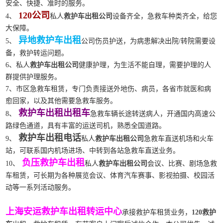
安全、快捷、准时的服务。
120公司
4、
私人
救护车出租公司
设备齐全，急救车种类齐全，给您
大保障。
异地救护车出租
5、
公司伤员护送，为病患解决出院/转院需要设
备，救护转运问题。
6、私人
救护车出租公司
健康护理，为生活不能自理，需要护理的人
群提供护理服务。
7、市区急救车租赁，专门负责接送外地伤、病员，各省市就医和病
愈回家，以及其他需要急救车服务。
救护车出租出租车
8、
急救车辆长途转送病人，开通国内高速公
路绿色通道，具有丰富的运送司机，熟悉全国道路。
救护车出租电话
9、
私人
救护车出租公司
急救车直送机场和火车
站，可联系国内机场进场、中转到各站急救车直送业务。
负压救护车出租
10、
私人
救护车出租公司
会议、比赛、剧场急救
车租赁，可长期为各种展览会议、体育汽车赛事、影视拍摄、校园活
动等一系列活动服务。
上海安运救护车出租转运中心
承接救护车租赁业务，
120救护