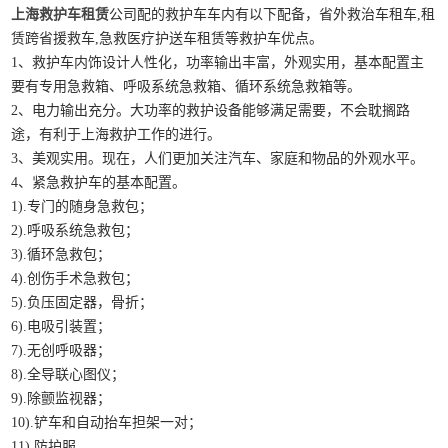
上海救护车租赁
公司配的救护车车内有以下配备，省外救治车租车,租
赁跨省援救车,急救医疗护送车租赁等救护车优点。
1、救护车内饰设计人性化，功率输出丰富，外观实用，基本配置主
要有专用急救箱、呼吸系统急救箱、循环系统急救箱等。
2、电力输出充分。大功率的救护设备能够满足需要，不会耽搁路
途，有利于上海救护工作的进行。
3、美观实用。现在，人们更加关注汽车、家庭和物品的外观水平。
4、紧急救护车的基本配置。
1).专门的随身急救包；
2).呼吸系统急救包；
3).循环急救包；
4).创伤手术急救包；
5).负压固定器，骨折；
6).电吸引装置；
7).无创呼吸器；
8).全导联心图仪；
9).除颤监视器；
10).铲车和自动抬车担架一对；
11).防护服。