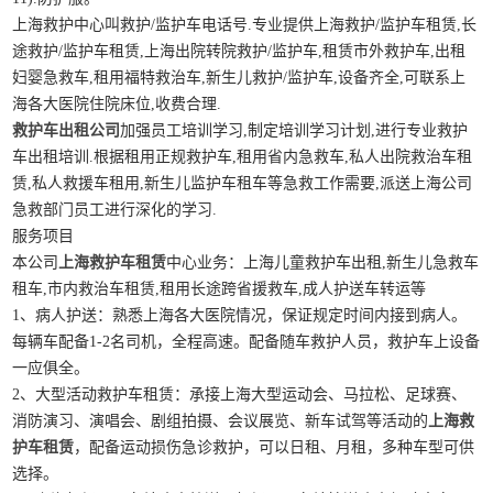
上海救护中心叫救护/监护车电话号.专业提供上海救护/监护车租赁,长
途救护/监护车租赁,上海出院转院救护/监护车,租赁市外救护车,出租
妇婴急救车,租用福特救治车,新生儿救护/监护车,设备齐全,可联系上
海各大医院住院床位,收费合理.
救护车出租公司
加强员工培训学习,制定培训学习计划,进行专业救护
车出租培训.根据租用正规救护车,租用省内急救车,私人出院救治车租
赁,私人救援车租用,新生儿监护车租车等急救工作需要,派送上海公司
急救部门员工进行深化的学习.
服务项目
本公司
上海救护车租赁
中心业务：上海儿童救护车出租,新生儿急救车
租车,市内救治车租赁,租用长途跨省援救车,成人护送车转运等
1、病人护送：熟悉上海各大医院情况，保证规定时间内接到病人。
每辆车配备1-2名司机，全程高速。配备随车救护人员，救护车上设备
一应俱全。
2、大型活动救护车租赁：承接上海大型运动会、马拉松、足球赛、
消防演习、演唱会、剧组拍摄、会议展览、新车试驾等活动的
上海救
护车租赁
，配备运动损伤急诊救护，可以日租、月租，多种车型可供
选择。