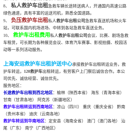
私人救护车出租
8、
急救车辆长途转送病人，开通国内高速公路
绿色通道，具有丰富的运送司机，熟悉全国道路。
负压救护车出租
9、
私人
救护车出租公司
急救车直送机场和火车
站，可联系国内机场进场、中转到各站急救车直送业务。
救护车出租费用
10、
私人
救护车出租公司
会议、比赛、剧场急救
车租赁，可长期为各种展览会议、体育汽车赛事、影视拍摄、校园活
动等一系列活动服务。
上海安运救护车出租护送中心
承接救护车出租转运业务，救
护车转运，
120救护车
出租转运，有劳客户上门察后诚信合作。本公
司优先、诚信经营、诚信优先。
服务地区：
长途救护车出租到西北地区
：榆林（陕西本省） 海东（青海本省）
甘南（甘肃各地） 阿克苏（新疆地区）
救护车出租转运到西南地区
：凉山（四川） 重庆（重庆全省） 黔南
（贵州本省） 迪庆（云南各地）
救护车转运到华南地区
：定安县（海南全省） 澳门（澳门各地） 汕
尾（广东） 南宁（广西地区）