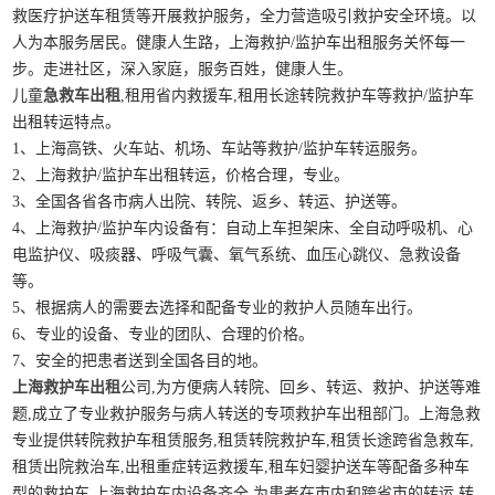
救医疗护送车租赁等开展救护服务，全力营造吸引救护安全环境。以
人为本服务居民。健康人生路，上海救护/监护车出租服务关怀每一
步。走进社区，深入家庭，服务百姓，健康人生。
儿童
急救车出租
,租用省内救援车,租用长途转院救护车等救护/监护车
出租转运特点。
1、上海高铁、火车站、机场、车站等救护/监护车转运服务。
2、上海救护/监护车出租转运，价格合理，专业。
3、全国各省各市病人出院、转院、返乡、转运、护送等。
4、上海救护/监护车内设备有：自动上车担架床、全自动呼吸机、心
电监护仪、吸痰器、呼吸气囊、氧气系统、血压心跳仪、急救设备
等。
5、根据病人的需要去选择和配备专业的救护人员随车出行。
6、专业的设备、专业的团队、合理的价格。
7、安全的把患者送到全国各目的地。
上海救护车出租
公司,为方便病人转院、回乡、转运、救护、护送等难
题,成立了专业救护服务与病人转送的专项救护车出租部门。上海急救
专业提供转院救护车租赁服务,租赁转院救护车,租赁长途跨省急救车,
租赁出院救治车,出租重症转运救援车,租车妇婴护送车等配备多种车
型的救护车.上海救护车内设备齐全,为患者在市内和跨省市的转运,转