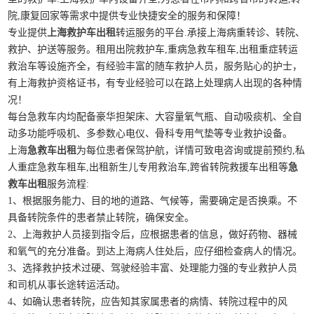
院,康复回家等需求中提供专业快捷安全的服务和保障！
专业提供
上海救护车出租
转运服务的平台.承接上海病重转诊、转院、
救护、护送等服务。租用出院救护车,重病急救车租车,出租重症转运
救治车等设施齐全，有经验丰富的随车救护人员，服务贴心的护士，
有上海救护资格证书，有专业经验可以在路上处理病人出现的各种情
况！
每台急救车内均配备豪华担架床、大容量氧气瓶、自动吸痰机、全自
动多功能呼吸机、多参数心电仪、骨科专用气垫等专业救护设备。
上海
急救车出租
为每位患者保驾护航，详情可致电咨询或提前预约,私
人重症急救车租车,出租新生儿专用救治车,跨省转院救援车出租等
急
救车出租
服务流程:
1、根据服务能力、目的地的道路、气候等，需要确定是否换乘。不
具备转院条件的患者禁止转院，确保安全。
2、上海救护人员接到指令后，应根据患者的信息，做好药物、器械
和氧气的充分准备。到达上海病人住处后，应仔细检查病人的情况。
3、选择救护技术过硬、驾驶经验丰富、处理能力强的专业救护人员
和司机从事长途转运活动。
4、如确认患者转院，应告知其家属患者的病情、转院过程中的风