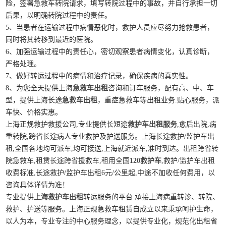
险，签署急救车转院请求，填写转院过程中的事故，并自行承担一切
后果，以明确转院过程中的责任。
5、当患者在运输过程中病情恶化时，救护人员应尽努力抢救患者，
同时将其转移到最近的医院。
6、加强运输过程中的责任心，密切观察患者病情变化，认真诊断，
严格处理。
7、做好转运过程中的病情和治疗记录，确保疾病的真实性。
8、为您全天提供上海
急救车出租
咨询和订车服务，配有高、中、车
型，提供上海长途
急救车出租
，重症急救车等出租业务.贴心服务，派
车快、价格实惠。
上海正规救护救援公司,专业提供长短途
救护车出租服务
,愈后出院,病
重转院,跨省长途病人专业救护及护送服务。上海长途救护/监护车出
租,全国各地均可派车,均可接送,上海就近派车,准时到达。出租跨省转
院急救车,租赁长途跨省援救车,租用全国
120救护车
,救护/监护车出租
收费标准,长途救护/监护车出租6元/公里起,中途不加收任何费用，以
咨询具体详情为准！
专业提供
上海救护车出租
转运服务的平台.承接上海病重转诊、转院、
救护、护送等服务。上海正规急救车租赁自成立以来秉承呵护生命，
以人为本，专业专注的中心服务理念，以提供专业化，规范化出租省