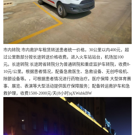
市内转院:市内救护车租赁转送患者统一价格，30公里以内400元，超
过公里数部分按长途转送价格收费。进入火车站站台，机场加100
元。长途转院:长途跨省转院分为普通转院和重症监护车转院，收费8-
10元/公里。根据患者情况，配备急救医生、急救设备、无创呼吸机、
除颤设备等。，可根据患者情况进行药物治疗。医疗保障:大型体育赛
事、展览、表演等大型活动提供医疗保障服务；配备转运救护车和急
救护理，收费1500-2000元/天(8小时)qXWubkBW