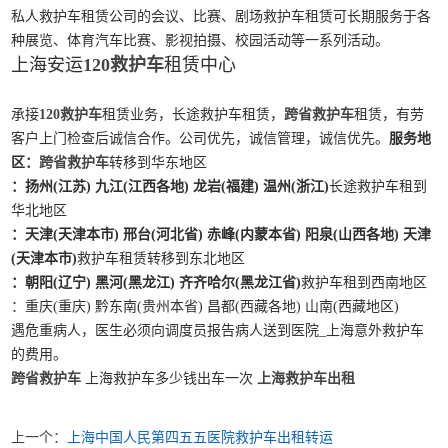
私人救护车租赁公司的会议、比赛、剧场救护车租赁可长期服务于各
种展览、体育汽车比赛、影视拍摄、校园活动等一系列活动。
上海安运
120救护车
租赁中心
承接
120救护车
租赁业务，长途救护车租赁，
跨省救护车
租赁，有劳
客户上门检查后诚信合作。公司优先，诚信管理，诚信优先。
服务地
区：
跨省救护车
转移到华东地区
：扬州(江苏) 九江(江西各地) 龙岩(福建) 温州(浙江)
长途救护车租到
华北地区
：天津(天津本市) 邢台(河北省) 赤峰(内蒙本省) 阳泉(山西各地) 天津
(天津本市)
救护车租赁转移到东北地区
：朝阳(辽宁) 黑河(黑龙江) 齐齐哈尔(黑龙江省)
救护车租到西南地区
：重庆(重庆) 黔东南(贵州本省) 昌都(西藏各地) 山南(西藏地区)
遇危重病人，医生必须向调度员报告病人送到医院_上海意外救护车
的费用。
跨省救护车
上海救护车多少钱出车一次
上海救护车出租
上一个：
上海中国人民第四五五医院救护车出租转运