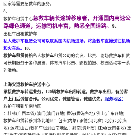
回家等需要急救车的服务。
8、
急救车辆长途转移患者，开通国内高速公
救护车租赁中心
路绿色通道，运输司机丰富，熟悉全国道路。
9、
出租车
出租救护车
私人救护车租赁公司可以联系国内机场进场，将急救车直接送往机场
和火车站。
10、
救护车租赁价格
私人救护车租赁公司的会议、比赛、剧场救护车租赁
可长期服务于各种展览、体育汽车比赛、影视拍摄、校园活动等一系
列活动。
上海安运救护车护送中心
承接救护车转运业务，120辆救护车出租转运，救护车出租，有劳客
户上门后诚信合作。公司优先，诚信管理，诚信优先。
服务地区：
救护车租到华南地区
：桂林(广西本省) 澳门(澳门各地) 香港(香港各地) 佛山(广东各地)
救护车租赁转移到华北地区：包头(内蒙) 承德(河北省) 北京(北京各
地) 运城(山西)救护车租到西南地区：黔南(贵州省) 红河(云南各地) 重