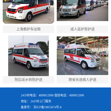
上海救护车出租
成人监护型护送
院后返乡转院护送
跨省长途病人护送
24小时电话：4009012096 值班电话：4009012096
地址： 24小时上门服务
备案号：
苏ICP备19053674号-8