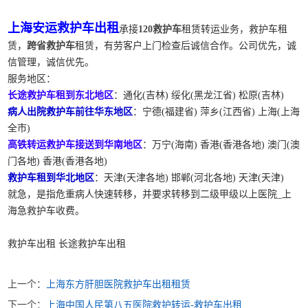
上海安运救护车出租
承接
120救护车
租赁转运业务，救护车租
赁，
跨省救护车
租赁，有劳客户上门检查后诚信合作。公司优先，诚
信管理，诚信优先。
服务地区：
长途救护车租到东北地区
：通化(吉林) 绥化(黑龙江省) 松原(吉林)
病人出院救护车前往华东地区
：宁德(福建省) 萍乡(江西省) 上海(上海
全市)
高铁转运救护车接送到华南地区
：万宁(海南) 香港(香港各地) 澳门(澳
门各地) 香港(香港各地)
救护车租到华北地区
：天津(天津各地) 邯郸(河北各地) 天津(天津)
就急，是指危重病人快速转移，并要求转移到二级甲级以上医院_上
海急救护车收费。
救护车出租 长途救护车出租
上一个：
上海东方肝胆医院救护车出租租赁
下一个：
上海中国人民第八五医院救护转运-救护车出租