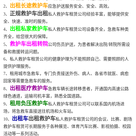
出租长途救护车
2、
应急护送服务安全、安全、高效。
正规救护车出租
3、
私人救护车租赁公司经验丰富，能够提供安
全、快速、准时的服务。
出租私家救护车
4、
私人救护车租赁公司设备齐全，急救车种类
齐全，给您很大的保障。
救护车出租转院
5、
公司伤员护送，为患者解决出院/转院所需设
备和救援转运问题。
6、私人救护车租赁公司的健康护理为不能照顾自己、需要照顾的人
提供护理服务。
7、租用城市急救车，专门负责接送外伤、病人、各省市就医、病愈
回家等需要急救车的服务。
出租医疗救护车
8、
急救车辆长途转移患者，开通国内高速公路
绿色通道，运输司机丰富，熟悉全国道路。
租用负压救护车
9、
私人救护车租赁公司可以联系国内机场进
场，将急救车直接送往机场和火车站。
出租车
出租救护车
10、
私人救护车租赁公司的会议、比赛、剧场
救护车租赁可长期服务于各种展览、体育汽车比赛、影视拍摄、校园
活动等一系列活动。