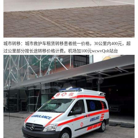
城市转移：城市救护车租赁转移患者统一价格，30公里内400元，超
过公里部分按长途转移价格计费。机场加100元wcwvQoh站台