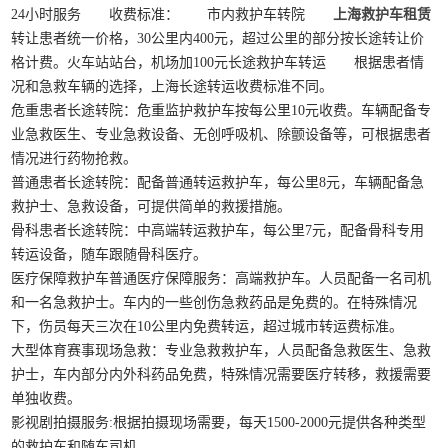
24小时服务 收费标准： 市内救护车转院
上海救护车租赁
转让患者统一价格，30公里内400元，超过公里的部分按长途转让价
格计费。火车站站台，机场加100元长途救护车转运 根据患者情
况和急救车辆的选择，上海长途转运收费标准不同。
危重患者长途转院：危重监护救护车按每公里10元收费。车辆配备专
业急救医生、专业急救设备、无创呼吸机、除颤设备等，可根据患者
情况进行药物抢救。
普通患者长途转院：配备普通转运救护车，每公里8元，车辆配备急
救护士、急救设备，可提供简单的救援措施。
骨科患者长途转院：中高端转运救护车，每公里7元，配备骨科专用
转运设备，随车跟随骨科医疗。
医疗保障救护车普通医疗保障服务：高端救护车。人员配备一名司机
和一名急救护士。车内的一些创伤急救药品是免费的。在特殊情况
下，伤员每天三次在10公里内免费转运，超过城市转运费标准。
大型体育赛事现场急救：专业急救救护车，人员配备急救医生、急救
护士，车内部分内外科药品免费，特殊情况需要医疗转移，救援需要
单独收费。
影视剧拍摄服务:根据拍摄现场需要，每天1500-2000元提供各种类型
的救护车和随车司机。