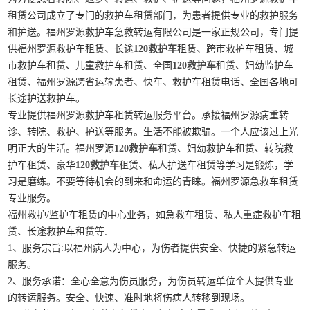
租赁公司成立了专门的救护车租赁部门，为患者提供专业的救护服务
和护送。福州罗源救护车急救转运有限公司是一家正规公司，专门提
供福州罗源救护车租赁、长途
120救护车
租赁、跨市救护车租赁、城
市救护车租赁、儿童救护车租赁、全国
120救护车
租赁、妇幼监护车
租赁、福州罗源跨省运输患者、快车、救护车租赁电话、全国各地可
长途护送救护车。
专业提供福州罗源救护车租赁转运服务平台。承接福州罗源病重转
诊、转院、救护、护送等服务。生活不能被欺骗。一个人应该过上光
明正大的生活。福州罗源
120救护车
租赁、妇幼救护车租赁、转院救
护车租赁、豪华
120救护车
租赁、私人护送车租赁等学习是锻炼，学
习是磨练。不要等待机会的到来和命运的青睐。福州罗源急救车租赁
专业服务。
福州救护/监护车租赁的中心业务，如急救车租赁、私人重症救护车租
赁、长途救护车租赁等:
1、服务宗旨:以福州病人为中心，为伤者提供安全、快捷的紧急转运
服务。
2、服务承诺：全心全意为伤员服务，为伤员转运单位个人提供专业
的转运服务。安全、快速、准时地将伤病人转移到现场。