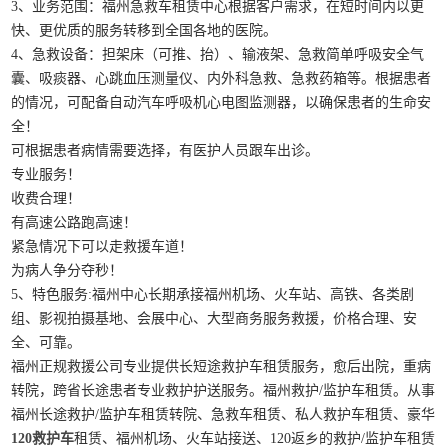
3、业务范围：福州急救车租赁中心根据客户需求，在短时间内以更
快、更优质的服务转移到全国各地的医院。
4、急救设备：担架床（可推、抬）、输液架、急救简单呼吸安全气
囊、吸痰器、心跳血压测量仪、内外科急救、急救药箱等。根据患者
的情况，可配备自动汽车呼吸机心电图监测器，以确保患者的生命安
全！
可根据患者病情需要选择，有医护人员跟车出诊。
专业服务！
收费合理！
有高速公路跑高速！
紧急情况下可以走救援车道！
为病人争分夺秒！
5、特色服务:福州中心长期承接福州机场、火车站、高铁、各类剧
组、影视拍摄基地、会展中心、大型商务服务救援，价格合理、安
全、可靠。
福州正规救援公司专业提供长短途救护车租赁服务，愈后出院，重病
转院，跨省长途患者专业救护护送服务。福州救护/监护车租赁。从事
福州长途救护/监护车租赁转院、急救车租赁、私人救护车租赁、豪华
120救护车
租赁、福州机场、火车站接送、120返乡的救护/监护车租赁