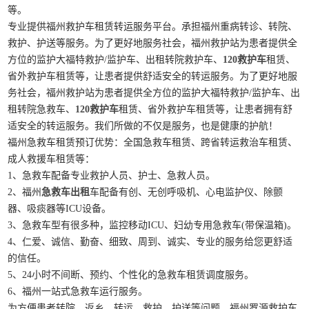
等。
专业提供福州救护车租赁转运服务平台。承担福州重病转诊、转院、
救护、护送等服务。为了更好地服务社会，福州救护站为患者提供全
方位的监护大福特救护/监护车、出租转院救护车、
120救护车
租赁、
省外救护车租赁等，让患者提供舒适安全的转运服务。为了更好地服
务社会，福州救护站为患者提供全方位的监护大福特救护/监护车、出
租转院急救车、
120救护车
租赁、省外救护车租赁等，让患者拥有舒
适安全的转运服务。我们所做的不仅是服务，也是健康的护航！
福州急救车租赁预订优势：全国急救车租赁、跨省转运救治车租赁、
成人救援车租赁等：
1、急救车配备专业救护人员、护士、急救人员。
2、福州
急救车出租
车配备有创、无创呼吸机、心电监护仪、除颤
器、吸痰器等ICU设备。
3、急救车型有很多种，监控移动ICU、妇幼专用急救车(带保温箱)。
4、仁爱、诚信、勤奋、细致、周到、诚实、专业的服务给您更舒适
的信任。
5、24小时不间断、预约、个性化的急救车租赁调度服务。
6、福州一站式急救车运行服务。
为方便患者转院、返乡、转运、救护、护送等问题，福州罗源救护车