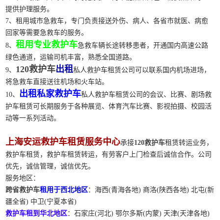
提供护理服务。
7、租用城市急救车，专门负责接送外伤、病人、各省市就医、病愈
回家等需要急救车的服务。
租用专业救护车
8、
急救车辆长途转移患者，开通国内高速公路
绿色通道，运输司机丰富，熟悉全国道路。
120救护车
出租
9、
私人救护车租赁公司可以联系国内机场进场，
将急救车直接送往机场和火车站。
出租私家救护车
10、
私人救护车租赁公司的会议、比赛、剧场救
护车租赁可长期服务于各种展览、体育汽车比赛、影视拍摄、校园活
动等一系列活动。
上海安运救护车租赁服务中心
承接
120救护车
租赁转运业务，
救护车租赁，救护车租赁转运，有劳客户上门检查后诚信合作。公司
优先，诚信管理，诚信优先。
服务地区：
跨省救护车
租用于西北地区
：海西(青海各地) 商洛(陕西各地) 北屯(新
疆全省) 中卫(宁夏本省)
救护车租到华北地区
：石家庄(河北) 鄂尔多斯(内蒙) 天津(天津各地)