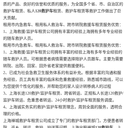
质的产品、良好的信誉和优质的服务，为全国多个省、市、自治区的
救护车租赁、私人
120救护车
租赁、救护车租赁等救护工作做出了巨
大贡献。
租用市内急救车、租用私人救治车、跨市转院救援车租赁服务优势：
1、上海救援/监护车租赁公司拥有丰富的经验上海拥有多年专业经验
的随车救护人员。
租用市内急救车、租用私人救治车、跨市转院救援车租赁服务优势：
1、上海救援/监护车租赁公司拥有丰富的经验上海有多年专业经验的
随车救护人员。可根据患者病情需要选择陪护人员跟车。主要为需要
转院、出院、回家、回外省老家提供救援便利。
2、已成为社会急救卫生服务体系的有益补充。根据丰富的沟通和服
务经验，员工具有丰富的临床和危重救援经验，熟悉城市路线，可以
为您提供个性化的服务，并帮助您的家人设计转移病人的过程
3、上海长途120救护/监护车租赁、跨省转运、正规私人长途120救护/
监护车转运、危重患者转运、24小时救护/监护车租赁服务调度。
4、上海诚实务实的救护/监护车租赁理念，周到全面的服务，透明合
理的价格。
上海禅城救护车租赁公司成立了专门的救护车租赁部门，方便患者转
院、返乡、转运、救护、护送等问题。上海出租禅城
120救护车
，上