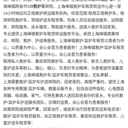
海禅城跨省市
120救护车
转院，上海禅城救护车租赁转运中心是一家
24小时响应的正规救护转运服务机构。经营范围:租用正规救护车，租
用转院救护车，常规护送车租赁等。伤病人员往返接送服务，出院服
务，转院服务，返乡服务，帮助提升服务，送病人救护车回老家。
专业提供上海禅城救护车租赁转运服务平台。承担上海禅城病重转
诊、转院、救护、护送等服务。上海禅城救护/监护车租赁以患者为中
心，以质量为中心，全心全意为患者服务！上海禅城救护/监护车租赁
以患者为中心，以质量为中心，全心全意为患者服务！
租用私人救护车、重症转院救护车、成人救护车、新生儿救护车、儿
童护送车等耐心、细心、细心、负责的专业精神，为患者提供温馨周
到的关爱。上海禅城救护车/监护车租赁爱岗敬业，无私奉献 。
上海需要救护/监护车护送转院的，回老家的，病情严重的，提供上海
各种专用救援/监护车辆。救援设备齐全，包括自动呼吸机、心电图监
测器、吸痰器、氧气，可将危重病人送回其他省份的家乡。专业的救
护/监护车护送服务团队，合理的运费，全心全意为患者服务！
如需转院或病情严重，回家治疗，或放弃治疗回老家欢迎来电咨询！
救护/监护车租赁服务，如正规救护车租赁、重症转运救护车租赁、儿
童护送车租赁等：