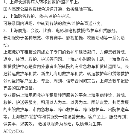
1、上海长途将病人转移到救护/监护车上。
国内高速公路救援绿色通道开通，救援经验丰富。
2、上海跨省救护、救护/监护车护送。
可联系国内进场、中转到各站的救护/监护车直送业务。
3、上海展览、会议、比赛、电影和电视救援/监护车租赁服务。
长期服务于各种展览、体育赛事、影视拍摄、校园活动等一系列活
动。
上海救护车租赁
公司成立了专门的救护车租赁部门，方便患者转院、
返乡、转运、救护、护送等问题。上海24小时服务电话，上海急救车
租赁救护中心是省内外患者出院转院的专业急救车租赁转运团队。长
途转运救护车租赁、新生儿专用救护车租赁、转运救护车租赁等救护
公司坚持客户至上、专业、周到、信守合同的宗旨，上海急救车配备
完善的医疗设备。
专业提供上海承担救护车租赁转运服务的平台上海重病转诊、转院、
救护、护送等服务。租用以人为本、以客为本、团结友爱、共同发展
的出院救护车、市内急救车、跨市救护车、跨市救护车、出院护送车
等。上海救护/监护车租赁服务一路温馨安全。客户至上，服务周到；
做实事，求实效， 救援以服务为基础，以质量为生存。
APCypHxz。