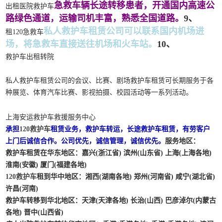
急救车辆长途转移患者，开通国内高速公
出租医院救护车
路绿色通道，运输司机丰富，熟悉全国道路。
9、
私人救护车租赁公司可以联系国内机场进
租120急救车
场，将急救车直接送往机场和火车站。
10、
救护车出租转院
私人救护车租赁公司的会议、比赛、剧场救护车租赁可长期服务于各
种展览、体育汽车比赛、影视拍摄、校园活动等一系列活动。
上海安运救护车救援服务中心
承担
120救护车
租赁业务，救护车转运，长途救护车租赁，有劳客户
上门后诚信合作。公司优先，诚信管理，诚信优先。
服务地区：
救护车租赁在华东地区
：嘉兴(浙江省) 滨州(山东省) 上海(上海各地)
淮南(安徽) 厦门(福建各地)
120救护车
租到华中地区
：湘西(湖南各地) 郑州(河南省) 咸宁(湖北省)
许昌(河南)
救护车转移到华北地区
：天津(天津各地) 长治(山西) 巴彦淖尔(内蒙古
各地) 晋中(山西省)