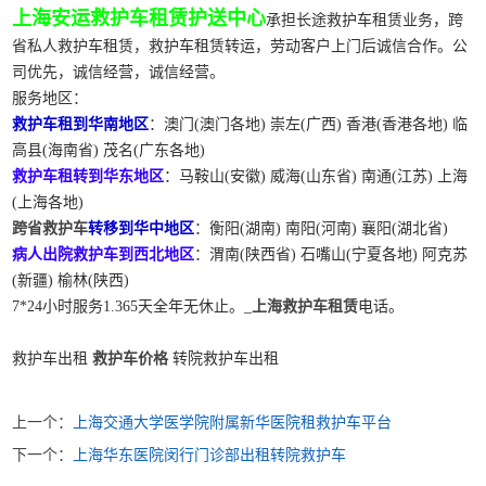
上海安运救护车租赁护送中心
承担长途救护车租赁业务，跨
省私人救护车租赁，救护车租赁转运，劳动客户上门后诚信合作。公
司优先，诚信经营，诚信经营。
服务地区：
救护车租到华南地区
：澳门(澳门各地) 崇左(广西) 香港(香港各地) 临
高县(海南省) 茂名(广东各地)
救护车租转到华东地区
：马鞍山(安徽) 威海(山东省) 南通(江苏) 上海
(上海各地)
跨省救护车
转移到华中地区
：衡阳(湖南) 南阳(河南) 襄阳(湖北省)
病人出院救护车到西北地区
：渭南(陕西省) 石嘴山(宁夏各地) 阿克苏
(新疆) 榆林(陕西)
7*24小时服务1.365天全年无休止。_
上海救护车租赁
电话。
救护车出租
救护车价格
转院救护车出租
上一个：
上海交通大学医学院附属新华医院租救护车平台
下一个：
上海华东医院闵行门诊部出租转院救护车