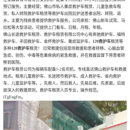
预订服务。主要经营；佛山市私人重症救护车租赁、儿童急救车租
赁、私人转院救护车租赁等救护车出院后护送患者出院、转院、返
乡。主要为残疾患者提供救护车服务，公司承担：佛山新车试驾、马
拉松等大型活动，可提供上门看车、日租、月租、年租。
佛山长途救护车租赁、救护车租赁有限公司中心有奔驰救护车、福特
救护车、丰田救护车、金杯救护车、重症监护车、
120救护车
租赁等
多种
120救护车
租赁！ 日常救援包括现场救援和患者转移、心脑血管
急症、创伤、中毒等危重疾病的紧急救援，并在救援监督下将患者转
移到医院。
救护车租赁公司为每辆车配备1-2名司机，专线直达佛山救护车和救援
地点。租用儿童救护车、长途跨市救护车、成人救护车、省内救护
车、儿童监护车等。，先救人，然后救人。先易后难，先表面，后层
层深入的救援原则，救护车租赁人员专业，操作规范。
iTgEngFm。