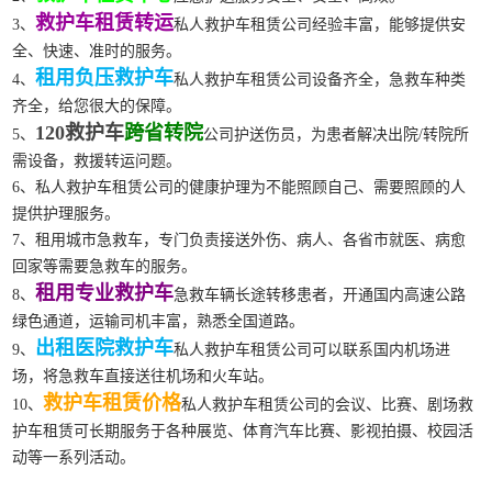
救护车租赁转运
3、
私人救护车租赁公司经验丰富，能够提供安
全、快速、准时的服务。
租用负压救护车
4、
私人救护车租赁公司设备齐全，急救车种类
齐全，给您很大的保障。
120救护车
跨省转院
5、
公司护送伤员，为患者解决出院/转院所
需设备，救援转运问题。
6、私人救护车租赁公司的健康护理为不能照顾自己、需要照顾的人
提供护理服务。
7、租用城市急救车，专门负责接送外伤、病人、各省市就医、病愈
回家等需要急救车的服务。
租用专业救护车
8、
急救车辆长途转移患者，开通国内高速公路
绿色通道，运输司机丰富，熟悉全国道路。
出租医院救护车
9、
私人救护车租赁公司可以联系国内机场进
场，将急救车直接送往机场和火车站。
救护车租赁价格
10、
私人救护车租赁公司的会议、比赛、剧场救
护车租赁可长期服务于各种展览、体育汽车比赛、影视拍摄、校园活
动等一系列活动。