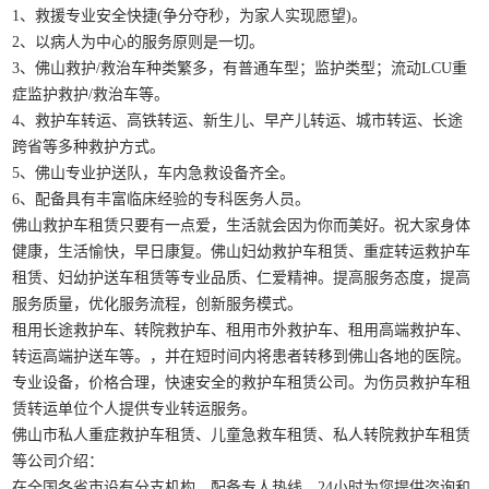
1、救援专业安全快捷(争分夺秒，为家人实现愿望)。
2、以病人为中心的服务原则是一切。
3、佛山救护/救治车种类繁多，有普通车型；监护类型；流动LCU重
症监护救护/救治车等。
4、救护车转运、高铁转运、新生儿、早产儿转运、城市转运、长途
跨省等多种救护方式。
5、佛山专业护送队，车内急救设备齐全。
6、配备具有丰富临床经验的专科医务人员。
佛山救护车租赁只要有一点爱，生活就会因为你而美好。祝大家身体
健康，生活愉快，早日康复。佛山妇幼救护车租赁、重症转运救护车
租赁、妇幼护送车租赁等专业品质、仁爱精神。提高服务态度，提高
服务质量，优化服务流程，创新服务模式。
租用长途救护车、转院救护车、租用市外救护车、租用高端救护车、
转运高端护送车等。，并在短时间内将患者转移到佛山各地的医院。
专业设备，价格合理，快速安全的救护车租赁公司。为伤员救护车租
赁转运单位个人提供专业转运服务。
佛山市私人重症救护车租赁、儿童急救车租赁、私人转院救护车租赁
等公司介绍：
在全国各省市设有分支机构，配备专人热线，24小时为您提供咨询和