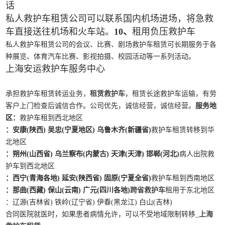
话
私人救护车租赁公司可以联系国内机场进场，将急救
车直接送往机场和火车站。
10、
租用负压救护车
私人救护车租赁公司的会议、比赛、剧场救护车租赁可长期服务于各
种展览、体育汽车比赛、影视拍摄、校园活动等一系列活动。
上海安运救护车服务中心
承担救护车租赁转运业务，
租赁救护车
，租赁长途救护车运输，有劳
客户上门检查后诚信合作。公司优先，诚信经营，诚信经营。
服务地
区：
救护车租到西北地区
：安康(陕西) 吴忠(宁夏地区) 乌鲁木齐(新疆省)
救护车租赁转移到华
北地区
：朔州(山西省) 乌兰察布(内蒙古) 天津(天津) 邯郸(河北)
病人出院救
护车到西北地区
：西宁(青海各地) 延安(陕西省) 固原(宁夏全省)
救护车租到西南地区
：那曲(西藏) 保山(云南) 广元(四川各地)
跨省救护车
租用于东北地区
：辽源(吉林省) 铁岭(辽宁省) 伊春(黑龙江) 白山(吉林)
合同医院就医时，如果患者病情允许，可以不受地域限制转移_
上海