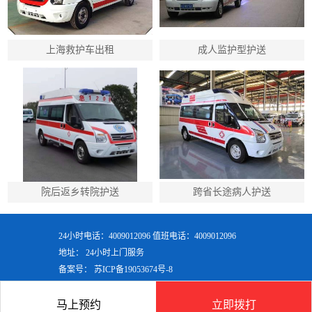
上海救护车出租
成人监护型护送
院后返乡转院护送
跨省长途病人护送
24小时电话：4009012096 值班电话：4009012096
地址： 24小时上门服务
备案号：
苏ICP备19053674号-8
马上预约
立即拨打