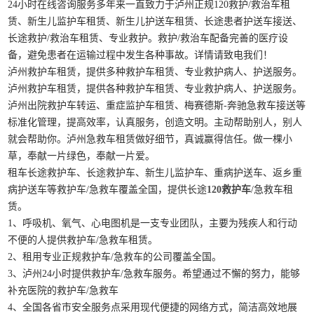
24小时在线咨询服务多年来一直致力于泸州正规120救护/救治车租
赁、新生儿监护车租赁、新生儿护送车租赁、长途患者护送车接送、
长途救护/救治车租赁、专业救护。救护/救治车配备完善的医疗设
备，避免患者在运输过程中发生各种事故。详情请致电我们！
泸州救护车租赁，提供多种救护车租赁、专业救护病人、护送服务。
泸州救护车租赁，提供各种救护车租赁、专业救护病人、护送服务。
泸州出院救护车转运、重症监护车租赁、梅赛德斯-奔驰急救车接送等
标准化管理，提高效率，认真服务，创造文明。主动帮助别人，别人
就会帮助你。泸州急救车租赁做好细节，真诚赢得信任。做一棵小
草，奉献一片绿色，奉献一片爱。
租车长途救护车、长途救护车、新生儿监护车、重病护送车、返乡重
病护送车等救护车/急救车覆盖全国，提供长途
120救护车
/急救车租
赁。
1、呼吸机、氧气、心电图机是一支专业团队，主要为残疾人和行动
不便的人提供救护车/急救车租赁。
2、租用专业正规救护车/急救车的公司覆盖全国。
3、泸州24小时提供救护车/急救车服务。希望通过不懈的努力，能够
补充医院的救护车/急救车
4、全国各省市安全服务点采用现代便捷的网络方式，简洁高效地展