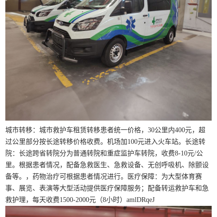
城市转移：城市救护车租赁转移患者统一价格，30公里内400元，超
过公里部分按长途转移价格收费。机场加100元进入火车站。长途转
院：长途跨省转院分为普通转院和重症监护车转院，收费8-10元/公
里。根据患者情况，配备急救医生、急救设备、无创呼吸机、除颤设
备等。，药物治疗可根据患者情况进行。医疗保障：为大型体育赛
事、展览、表演等大型活动提供医疗保障服务；配备转运救护车和急
救护理，每天收费1500-2000元（8小时）amlDRqeJ