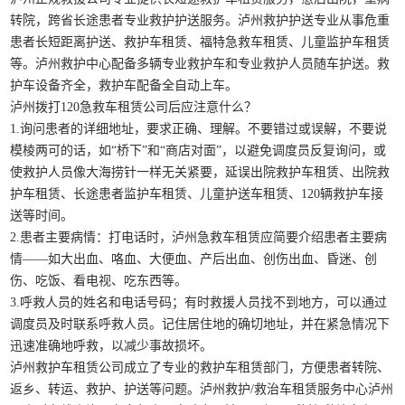
转院，跨省长途患者专业救护护送服务。泸州救护护送专业从事危重
患者长短距离护送、救护车租赁、福特急救车租赁、儿童监护车租赁
等。泸州救护中心配备多辆专业救护车和专业救护人员随车护送。救
护车设备齐全，救护车配备全自动上车。
泸州拨打120急救车租赁公司后应注意什么？
1.询问患者的详细地址，要求正确、理解。不要错过或误解，不要说
模棱两可的话，如“桥下”和“商店对面”，以避免调度员反复询问，或
使救护人员像大海捞针一样无关紧要，延误出院救护车租赁、出院救
护车租赁、长途患者监护车租赁、儿童护送车租赁、120辆救护车接
送等时间。
2.患者主要病情：打电话时，泸州急救车租赁应简要介绍患者主要病
情——如大出血、咯血、大便血、产后出血、创伤出血、昏迷、创
伤、吃饭、看电视、吃东西等。
3.呼救人员的姓名和电话号码；有时救援人员找不到地方，可以通过
调度员及时联系呼救人员。记住居住地的确切地址，并在紧急情况下
迅速准确地呼救，以减少事故损坏。
泸州救护车租赁公司成立了专业的救护车租赁部门，方便患者转院、
返乡、转运、救护、护送等问题。泸州救护/救治车租赁服务中心泸州