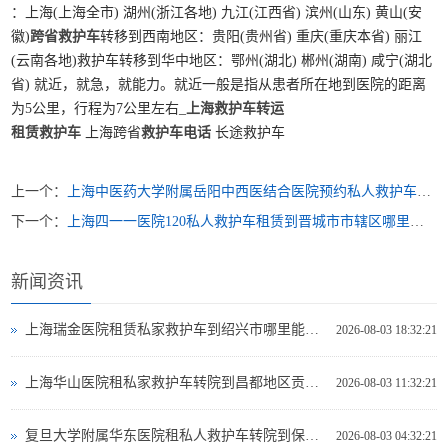
：上海(上海全市) 湖州(浙江各地) 九江(江西省) 滨州(山东) 黄山(安
徽)
跨省救护车
转移到西南地区：贵阳(贵州省) 重庆(重庆本省) 丽江
(云南各地)救护车转移到华中地区：鄂州(湖北) 郴州(湖南) 咸宁(湖北
省) 就近，就急，就能力。就近一般是指从患者所在地到医院的距离
为5公里，行程为7公里左右_
上海救护车转运
租赁救护车
上海跨省
救护车电话
长途救护车
上一个：
上海中医药大学附属岳阳中西医结合医院预约私人救护车租赁到百色市靖西县救护车出租服务哪里比较好
下一个：
上海四一一医院120私人救护车租赁到晋城市市辖区哪里有救护车可以出租
新闻资讯
上海瑞金医院租赁私家救护车到绍兴市哪里能租到救护车出租
2026-08-03 18:32:21
上海华山医院租私家救护车转院到昌都地区贡觉县救护车出租哪个网站好
2026-08-03 11:32:21
复旦大学附属华东医院租私人救护车转院到保定市易县救护车出租租赁电话是多少
2026-08-03 04:32:21