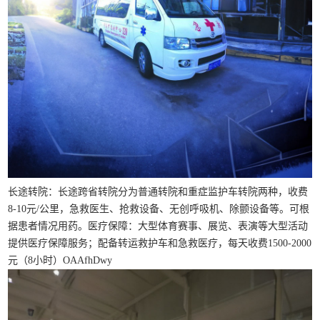
长途转院：长途跨省转院分为普通转院和重症监护车转院两种，收费
8-10元/公里，急救医生、抢救设备、无创呼吸机、除颤设备等。可根
据患者情况用药。医疗保障：大型体育赛事、展览、表演等大型活动
提供医疗保障服务；配备转运救护车和急救医疗，每天收费1500-2000
元（8小时）OAAfhDwy