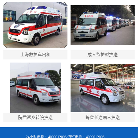
上海救护车出租
成人监护型护送
院后返乡转院护送
跨省长途病人护送
24小时电话：4009012096 值班电话：4009012096