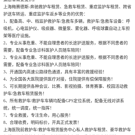
上海梅赛德斯-奔驰救护车租赁、急救车租赁、重症监护车租赁、跨省
护送车转运、重症监护车返乡等业务的优势：
1、配备高、中、档监护救护车/急救车多辆，救护车/急救车设备：呼
吸机，心电监护仪、吸痰器、微量泵、雾化器、呼吸球囊自动上车担
架等医疗设施。
2、专业从事危重、不能自理患者的长途护送服务，根据不同患者的
需要，配备专业急诊科医护人员随车陪同！
2、专业从事危重、不能自理患者的长途护送服务，根据不同患者的
需要，配备专业急诊科医护人员随车陪同！
3、开通国内高速公路绿色通道，具有丰富的救援经验！
4、为全国各大医院提供医疗对接，住院提供有偿保障服务！
5、可长期提供各种会议、比赛、影视拍摄、体育赛事、校园活动救
护车/急救车租赁服务！
6、所有救护车/救护车车辆均配备GPS定位系统，配备无线对讲系
统，统一调度，统一指挥！
7、专业救援，专注生命，用心服务！
8、合理收费，明码标价，开具正式发票！
上海医院前救护车/救护车租赁服务中心私人救护车租赁、豪华救护车